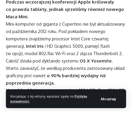
Podczas wczorajszej konferencji Apple królowały
co prawda tablety, jednak ujrzeliśmy również nowego
Maca Mini.
Mini-komputer od giganta z Cupertino nie był aktualizowany
od października 2012 roku. Pod pokładem nowego
komputera znajdziemy procesor Intel Core czwartej
generacji,
Intel Iris
i HD Graphics 5000, pamięć flash
(w opcji), moduł 802.11ac Wi-Fi oraz 2 złącza Thunderbolt 2.
Całość działa pod dyktando systemu
OS X Yosemite.
Warto zauważyć, że według producenta zastosowany układ
graficzny jest nawet
o 90% bardziej wydajny niż
poprzednia generacja.
Nowy Mac Mini wyceniony został na 499 USD. To o 100 USD
Korzystając z tej witryny, wyrażasz zgodę na
Politykę
mniej niż poprzednik.
Akceptuję
prywatności
.
Grono.net tworzy osobny serwis topgit.pl
Gadu-Gadu sprzeda GaduAir