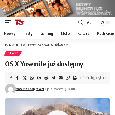
Aa
Font
Resizer
Newsy
Testy
Gaming
Moto
Kultura
Publikacje
Magazyn T3
>
Blog
>
Newsy
>
OS X Yosemite już dostępny
NEWSY
OS X Yosemite już dostępny
1 minut(y) czytania
Mateusz Chorążewicz
Opublikowany 17/10/2014