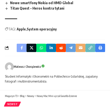
Nowe smartfony Nokia od HMD Global
Titan Quest – Heros kontra tytani
TAGI:
Apple
System operacyjny
Mateusz Chorążewicz
Student Informatyki i Ekonometrii na Politechnice Gdańskiej, zapalony
fotograf i multiinstrumentalista.
Magazyn T3
>
Blog
>
Newsy
>
Nowy Mac Mini ujrzał światło dzienne
NEWSY