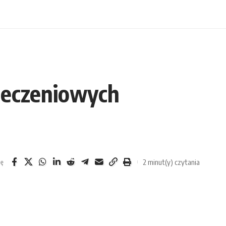
ieczeniowych
2 minut(y) czytania
ię