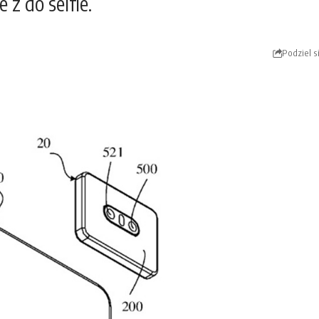
 z do selfie.
Podziel s