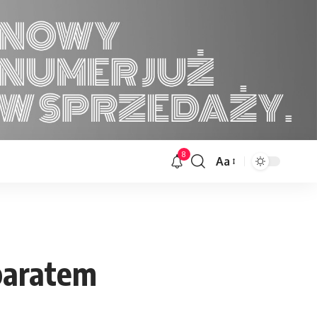
8
Aa
Font
Resizer
paratem