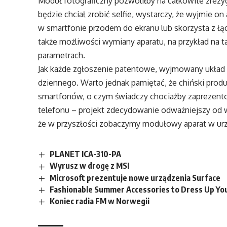
Moduł fotograficzny pozwoliłby na całkowite zrezyg
będzie chciał zrobić selfie, wystarczy, że wyjmie 
w smartfonie przodem do ekranu lub skorzysta z 
także możliwości wymiany aparatu, na przykład na t
parametrach.
Jak każde zgłoszenie patentowe, wyjmowany układ 
dziennego. Warto jednak pamiętać, że chiński prod
smartfonów, o czym świadczy chociażby zaprezen
telefonu – projekt zdecydowanie odważniejszy od
że w przyszłości zobaczymy modułowy aparat w urz
PLANET ICA-310-PA
Wyrusz w drogę z MSI
Microsoft prezentuje nowe urządzenia Surface
Fashionable Summer Accessories to Dress Up You
Koniec radia FM w Norwegii