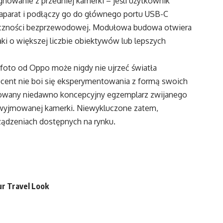
nowanie z przedniej kamerki – jeśli użytkownik
on aparat i podłączy go do głównego portu USB-C
łączności bezprzewodowej. Modułowa budowa otwiera
aki o większej liczbie obiektywów lub lepszych
foto od Oppo może nigdy nie ujrzeć światła
ucent nie boi się eksperymentowania z formą swoich
towany niedawno koncepcyjny egzemplarz zwijanego
 wyjmowanej kamerki. Niewykluczone zatem,
ądzeniach dostępnych na rynku.
r Travel Look