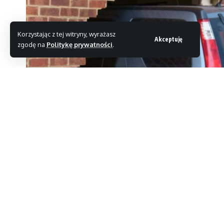
Korzystając z tej witryny, wyrażasz
Akceptuję
zgodę na
Politykę prywatności
.