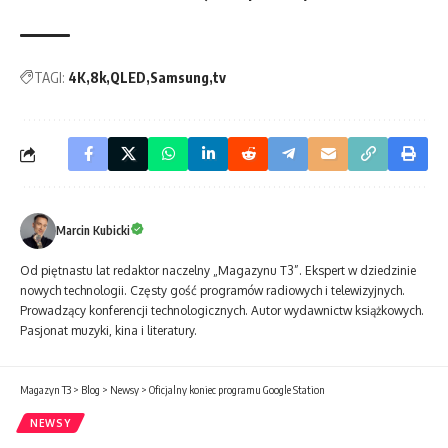
TAGI:
4K
8k
QLED
Samsung
tv
Marcin Kubicki
Od piętnastu lat redaktor naczelny „Magazynu T3”. Ekspert w dziedzinie
nowych technologii. Częsty gość programów radiowych i telewizyjnych.
Prowadzący konferencji technologicznych. Autor wydawnictw książkowych.
Pasjonat muzyki, kina i literatury.
Magazyn T3
>
Blog
>
Newsy
>
Oficjalny koniec programu Google Station
NEWSY