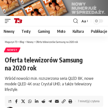
Aa
Font
Resizer
Newsy
Testy
Gaming
Moto
Kultura
Publikacje
Magazyn T3
>
Blog
>
Newsy
>
Oferta telewizorów Samsung na 2020 rok
NEWSY
Oferta telewizorów Samsung
na 2020 rok
Wśród nowości m.in. rozszerzona seria QLED 8K, nowe
modele QLED 4K oraz Crystal UHD, a także telewizory
lifestyle.
7 minut(y) czytania