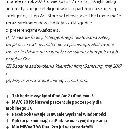
modele na rok 2020, o wielkości 32 i 75 cali. Dzięki funkcji
automatycznego selekcjonowania opartego na sztucznej
inteligencji, sklep Art Store w telewizorze The Frame może
teraz zarekomendować dzieła sztuki zgodne
z preferencjami właściciela.
[1] Działanie funkcji Inteligentnego Skalowania zależy
od jakości i rodzaju materiału wejściowego. Skalowanie
może nie działać na materiały przesyłane z komputera lub
w trybie Gra.
[2] Badanie zadowolenia klientów firmy Samsung, maj 2019
r
[3] Przy użyciu kompatybilnego smartfona.
Tak będzie wyglądał iPad Air 2 i iPad mini 3
MWC 2018: Huawei prezentuje podzespoły dla
mobilnego 5G
Facebook testuje usuwanie wysłanej wiadomości
Aplikacja zmieniająca iPada w maszynę do pisania
Mio MiVue 798 Dual Pro już w sprzedaży￼