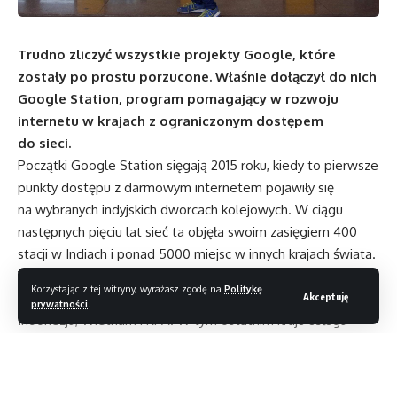
Trudno zliczyć wszystkie projekty Google, które
zostały po prostu porzucone. Właśnie dołączył do nich
Google Station, program pomagający w rozwoju
internetu w krajach z ograniczonym dostępem
do sieci.
Początki Google Station sięgają 2015 roku, kiedy to pierwsze
punkty dostępu z darmowym internetem pojawiły się
na wybranych indyjskich dworcach kolejowych. W ciągu
następnych pięciu lat sieć ta objęła swoim zasięgiem 400
stacji w Indiach i ponad 5000 miejsc w innych krajach świata.
Wśród państw, w których uruchomiono punkty z darmowym
Korzystając z tej witryny, wyrażasz zgodę na
Politykę
Wi-fi, znalazły się Brazylia, Nigeria, Filipiny, Tajlandia, Meksyk,
Akceptuję
prywatności
.
Indonezja, Wietnam i RPA. W tym ostatnim kraju usługa
została uruchomiona ledwie trzy miesiące temu.
Za decyzją o zakończeniu projektu Google Station
przemawiało wiele czynników. Google tłumaczy, że w ciągu