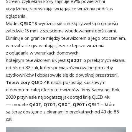
Screen, czyli ekran który zajmuje 99% powierzchni
urządzenia, zapewniając wciągające wrażenia podczas
oglądania.
Model
Q950TS
wyróżnia się smukłą sylwetką o grubości
zaledwie 15 mm, z sześcioma wbudowanymi głośnikami.
Eliminuje on granice między telewizorem a jego otoczeniem,
w rezultacie gwarantując jeszcze lepsze wrażenia
z oglądania w warunkach domowych.
Kolejnym telewizorem 8K jest
Q800T
o przekątnych ekranu
od 55 do 82 cali, który spełnia zróżnicowane potrzeby
użytkowników i dopasowuje się do dowolnej przestrzeni.
Telewizory QLED 4K
nadal pozostają kluczowym
elementem całej oferty telewizorów firmy Samsung. Rok
2020 przyniesie najbogatszą jak dotąd linię QLED 4K
— modele
Q60T, Q70T, Q80T, Q90T
i
Q95T
– które
są teraz dostępne z ekranami o przekątnych od 43 do 85
cali.