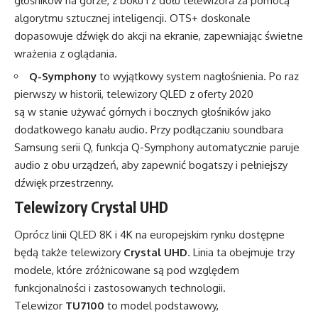
głośników na górze, z boku i z dołu telewizora za pomocą
algorytmu sztucznej inteligencji. OTS+ doskonale
dopasowuje dźwięk do akcji na ekranie, zapewniając świetne
wrażenia z oglądania.
Q-Symphony
to wyjątkowy system nagłośnienia. Po raz
pierwszy w historii, telewizory QLED z oferty 2020
są w stanie używać górnych i bocznych głośników jako
dodatkowego kanału audio. Przy podłączaniu soundbara
Samsung serii Q, funkcja Q-Symphony automatycznie paruje
audio z obu urządzeń, aby zapewnić bogatszy i pełniejszy
dźwięk przestrzenny.
Telewizory Crystal UHD
Oprócz linii QLED 8K i 4K na europejskim rynku dostępne
będą także telewizory
Crystal UHD
. Linia ta obejmuje trzy
modele, które zróżnicowane są pod względem
funkcjonalności i zastosowanych technologii.
Telewizor
TU7100
to model podstawowy,