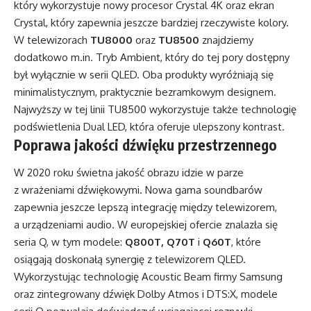
który wykorzystuje nowy procesor Crystal 4K oraz ekran
Crystal, który zapewnia jeszcze bardziej rzeczywiste kolory.
W telewizorach
TU8000
oraz
TU8500
znajdziemy
dodatkowo m.in. Tryb Ambient, który do tej pory dostępny
był wyłącznie w serii QLED. Oba produkty wyróżniają się
minimalistycznym, praktycznie bezramkowym designem.
Najwyższy w tej linii TU8500 wykorzystuje także technologię
podświetlenia Dual LED, która oferuje ulepszony kontrast.
Poprawa jakości dźwięku przestrzennego
W 2020 roku świetna jakość obrazu idzie w parze
z wrażeniami dźwiękowymi. Nowa gama soundbarów
zapewnia jeszcze lepszą integrację między telewizorem,
a urządzeniami audio. W europejskiej ofercie znalazła się
seria Q, w tym modele:
Q800T, Q70T
i
Q60T
, które
osiągają doskonałą synergię z telewizorem QLED.
Wykorzystując technologię Acoustic Beam firmy Samsung
oraz zintegrowany dźwięk Dolby Atmos i DTS:X, modele