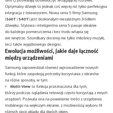
serii Q pozwalają doświadczyć wciągającej rozrywki.
Optymalny dźwięk to jednak coś więcej niż tylko perfekcyjna
integracja z telewizorem. Nowa seria S firmy Samsung
(
S60T
i
S40T
) jest doskonałym niezależnym źródłem
dźwięku. Stylowa i inteligentna seria S pasuje idealnie
do każdego pomieszczenia i bez trudu wtapia się
we wnętrze. Soundbary docenią nie tylko miłośnicy muzyki,
lecz także wyjątkowego designu.
Ewolucja możliwości, jakie daje łączność
między urządzeniami
Samsung zapowiedział również wprowadzenie nowych
funkcji, które zaspokoją potrzeby korzystania z ekranów
na różne sposoby, w tym:
Multi-View
to funkcja przeznaczona dla tych,
którzy podczas oglądania telewizji często korzystają z innych
urządzeń. Pozwala ona na powielenie treści z urządzenia
mobilnego na większym ekranie, z możliwością wyboru 14
różnych opcji układu dla dwóch okien.