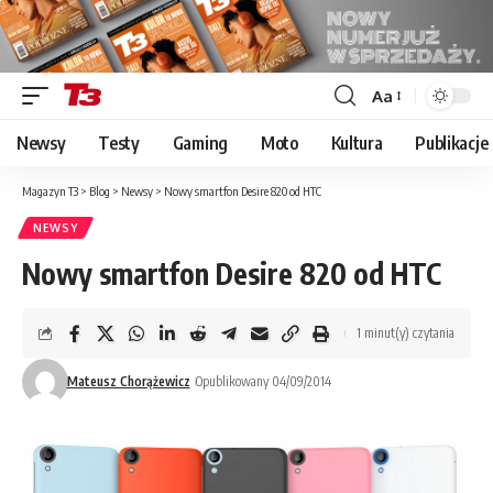
Aa
Font
Resizer
Newsy
Testy
Gaming
Moto
Kultura
Publikacje
Magazyn T3
>
Blog
>
Newsy
>
Nowy smartfon Desire 820 od HTC
NEWSY
Nowy smartfon Desire 820 od HTC
1 minut(y) czytania
Mateusz Chorążewicz
Opublikowany 04/09/2014