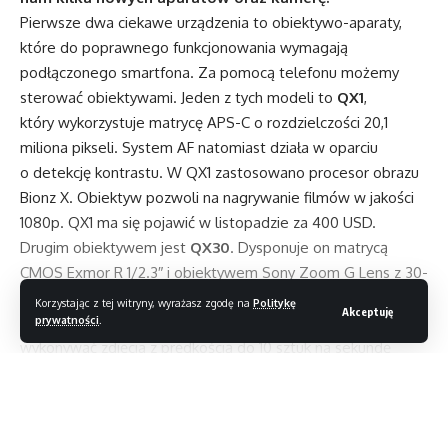
Pierwsze dwa ciekawe urządzenia to obiektywo-aparaty,
które do poprawnego funkcjonowania wymagają
podłączonego smartfona. Za pomocą telefonu możemy
sterować obiektywami. Jeden z tych modeli to
QX1
,
który wykorzystuje matrycę APS-C o rozdzielczości 20,1
miliona pikseli. System AF natomiast działa w oparciu
o detekcję kontrastu. W QX1 zastosowano procesor obrazu
Bionz X. Obiektyw pozwoli na nagrywanie filmów w jakości
1080p. QX1 ma się pojawić w listopadzie za 400 USD.
Drugim obiektywem jest
QX30
. Dysponuje on matrycą
CMOS Exmor R 1/2.3″ i obiektywem Sony Zoom G Lens z 30-
krotnym zoomem optycznym. Znajdziemy tutaj również
Korzystając z tej witryny, wyrażasz zgodę na
Politykę
Akceptuję
prywatności
.
stabilizację obrazu Optical SteadyShot. Urządzenie potrafi
wykonywać zdjęcia z prędkością do 10 sztuk na sekundę
i nagrywać filmy Full HD. Obiektyw został wyceniony na 350
USD i ma się pojawić już w przyszłym miesiącu.
Czytaj dalej