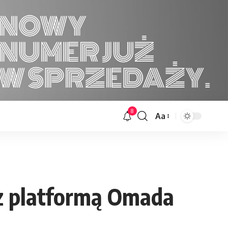
8
Aa
Font
Resizer
 z platformą Omada