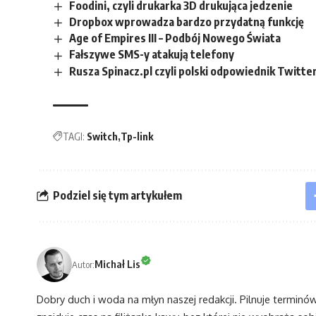
Foodini, czyli drukarka 3D drukująca jedzenie
Dropbox wprowadza bardzo przydatną funkcję
Age of Empires III – Podbój Nowego Świata
Fałszywe SMS-y atakują telefony
Rusza Spinacz.pl czyli polski odpowiednik Twitte
TAGI:
Switch
Tp-link
Podziel się tym artykułem
Michał Lis
Autor:
Dobry duch i woda na młyn naszej redakcji. Pilnuje terminó