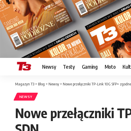
Newsy
Testy
Gaming
Moto
Kul
Magazyn T3
>
Blog
>
Newsy
>
Nowe przełączniki TP-Link 10G SFP+ zgodn
NEWSY
Nowe przełączniki T
SDN