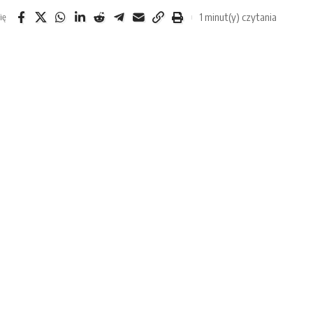
1 minut(y) czytania
ię