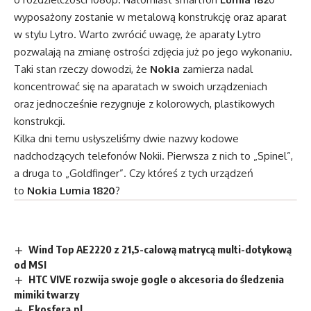
wyposażony zostanie w metalową konstrukcję oraz aparat
w stylu Lytro. Warto zwrócić uwagę, że aparaty Lytro
pozwalają na zmianę ostrości zdjęcia już po jego wykonaniu.
Taki stan rzeczy dowodzi, że
Nokia
zamierza nadal
koncentrować się na aparatach w swoich urządzeniach
oraz jednocześnie rezygnuje z kolorowych, plastikowych
konstrukcji.
Kilka dni temu usłyszeliśmy dwie nazwy kodowe
nadchodzących telefonów Nokii. Pierwsza z nich to „Spinel”,
a druga to „Goldfinger”. Czy któreś z tych urządzeń
to
Nokia Lumia 1820
?
Wind Top AE2220 z 21,5-calową matrycą multi-dotykową
od MSI
HTC VIVE rozwija swoje gogle o akcesoria do śledzenia
mimiki twarzy
Ekosfera.pl