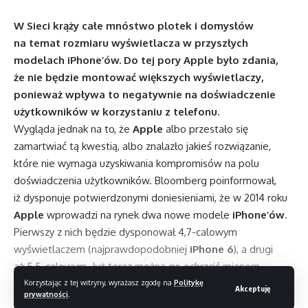
W Sieci krąży całe mnóstwo plotek i domysłów
na temat rozmiaru wyświetlacza w przyszłych
modelach iPhone’ów. Do tej pory Apple było zdania,
że nie będzie montować większych wyświetlaczy,
ponieważ wpływa to negatywnie na doświadczenie
użytkowników w korzystaniu z telefonu.
Wygląda jednak na to, że
Apple
albo przestało się
zamartwiać tą kwestią, albo znalazło jakieś rozwiązanie,
które nie wymaga uzyskiwania kompromisów na polu
doświadczenia użytkowników. Bloomberg poinformował,
iż dysponuje potwierdzonymi doniesieniami, że w 2014 roku
Apple
wprowadzi na rynek dwa nowe modele
iPhone’ów
.
Pierwszy z nich będzie dysponował 4,7-calowym
wyświetlaczem (najprawdopodobniej
iPhone 6
), a drugi
aż 5,5-calowym. Już teraz można go ochrzcić mianem
iPhabletu
. Jego rozmiary będą bowiem podobne
Korzystając z tej witryny, wyrażasz zgodę na
Politykę
Akceptuję
prywatności
.
do Samsunga Galaxy Note 3, który mierzy 5,7-cala.