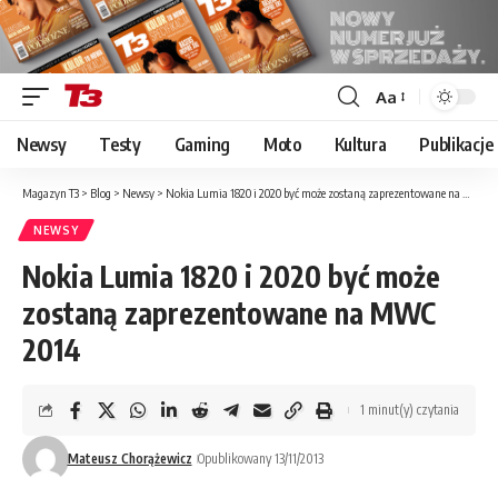
Aa
Font
Resizer
Newsy
Testy
Gaming
Moto
Kultura
Publikacje
Magazyn T3
>
Blog
>
Newsy
>
Nokia Lumia 1820 i 2020 być może zostaną zaprezentowane na MWC 2014
NEWSY
Nokia Lumia 1820 i 2020 być może
zostaną zaprezentowane na MWC
2014
1 minut(y) czytania
Mateusz Chorążewicz
Opublikowany 13/11/2013