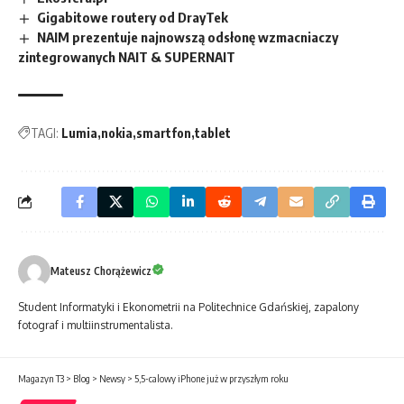
Gigabitowe routery od DrayTek
NAIM prezentuje najnowszą odsłonę wzmacniaczy
zintegrowanych NAIT & SUPERNAIT
TAGI:
Lumia
nokia
smartfon
tablet
Mateusz Chorążewicz
Student Informatyki i Ekonometrii na Politechnice Gdańskiej, zapalony
fotograf i multiinstrumentalista.
Magazyn T3
>
Blog
>
Newsy
>
5,5-calowy iPhone już w przyszłym roku