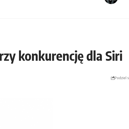
i
zy konkurencję dla Siri
Podziel s