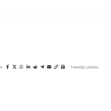
1 minut(y) czytania
ię