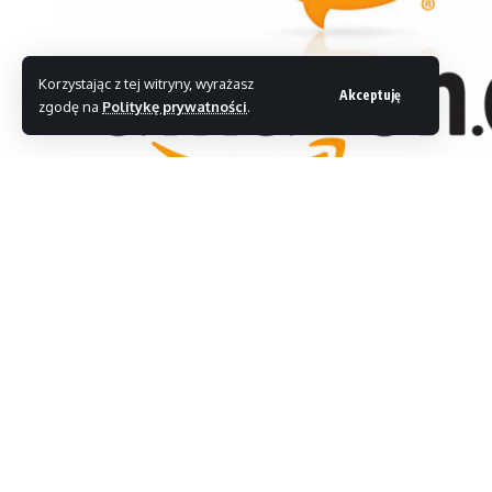
Korzystając z tej witryny, wyrażasz
Akceptuję
zgodę na
Politykę prywatności
.
Amazon po chichu kupił firmę Yap, która zajmuje 
Wszystko po to, aby móc dotrzymać korku Apple Siri
Pomimo tego, że transakcja została dokonana jeszc
o niej wcześniej. Yap jednak nie połączył się bezpo
w spółkę z firmą Dion Acquisition Sub, która ma 
co
Amazon
.
Amazon
wprowadzi na rynek swój tablet Kindle Fir
on raczej stanowił bezpośredniej konkurencji dla App
on najwięcej użytkowników spośród wszystkich tab