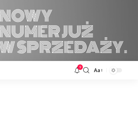
9
Aa
Font
Resizer