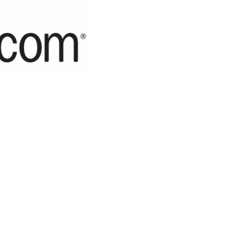
się produkcją oprogramowania do rozpoznawania mowy.
, które służy do kontroli głosowej urządzeń.
ze we wrześniu, ani
Amazon
, ani Yap nie informowali
średnio z
Amazonem
. Oficjalnie bowiem Yap wszedł
swoją siedzibę… dokładnie w tym samym miejscu
e jeszcze w tym miesiącu. Pomimo tego, iż nie będzie
le iPad 2, przypuszcza się, iż będzie miał
letów używających Androida i to w nim znajdziemy