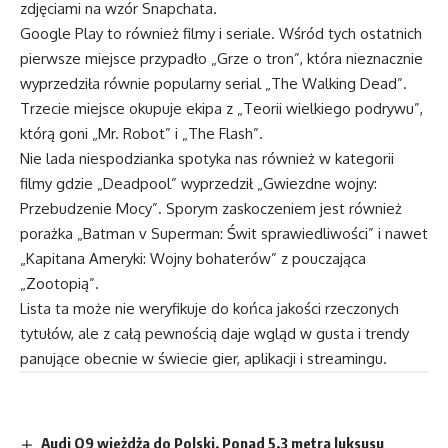
zdjęciami na wzór Snapchata.
Google Play to również filmy i seriale. Wśród tych ostatnich
pierwsze miejsce przypadło „Grze o tron”, która nieznacznie
wyprzedziła równie popularny serial „The Walking Dead”.
Trzecie miejsce okupuje ekipa z „Teorii wielkiego podrywu”,
którą goni „Mr. Robot” i „The Flash”.
Nie lada niespodzianka spotyka nas również w kategorii
filmy gdzie „Deadpool” wyprzedził „Gwiezdne wojny:
Przebudzenie Mocy”. Sporym zaskoczeniem jest również
porażka „Batman v Superman: Świt sprawiedliwości” i nawet
„Kapitana Ameryki: Wojny bohaterów” z pouczająca
„Zootopią”.
Lista ta może nie weryfikuje do końca jakości rzeczonych
tytułów, ale z całą pewnością daje wgląd w gusta i trendy
panujące obecnie w świecie gier, aplikacji i streamingu.
Audi Q9 wjeżdża do Polski. Ponad 5,3 metra luksusu