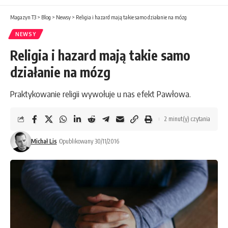
Magazyn T3
>
Blog
>
Newsy
>
Religia i hazard mają takie samo działanie na mózg
NEWSY
Religia i hazard mają takie samo
działanie na mózg
Praktykowanie religii wywołuje u nas efekt Pawłowa.
2 minut(y) czytania
Michał Lis
Opublikowany 30/11/2016