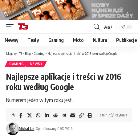
Aa
Font
Resizer
Newsy
Testy
Gaming
Moto
Kultura
Publikacje
Magazyn T3
>
Blog
>
Gaming
>
Najlepsze aplikacje i treści w 2016 roku według Google
GAMING
NEWSY
Najlepsze aplikacje i treści w 2016
roku według Google
Numerem jeden w tym roku jest...
2 minut(y) czytania
Michał Lis
Opublikowany 05/12/2016