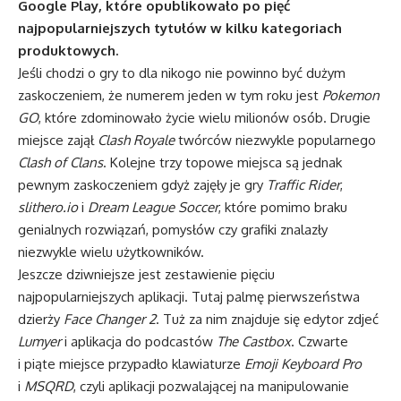
Google Play, które opublikowało po pięć
najpopularniejszych tytułów w kilku kategoriach
produktowych.
Jeśli chodzi o gry to dla nikogo nie powinno być dużym
zaskoczeniem, że numerem jeden w tym roku jest
Pokemon
GO
, które zdominowało życie wielu milionów osób. Drugie
miejsce zajął
Clash Royale
twórców niezwykle popularnego
Clash of Clans
. Kolejne trzy topowe miejsca są jednak
pewnym zaskoczeniem gdyż zajęły je gry
Traffic Rider
,
slithero.io
i
Dream League Soccer
, które pomimo braku
genialnych rozwiązań, pomysłów czy grafiki znalazły
niezwykle wielu użytkowników.
Jeszcze dziwniejsze jest zestawienie pięciu
najpopularniejszych aplikacji. Tutaj palmę pierwszeństwa
dzierży
Face Changer 2
. Tuż za nim znajduje się edytor zdjeć
Lumyer
i aplikacja do podcastów
The Castbox
. Czwarte
i piąte miejsce przypadło klawiaturze
Emoji Keyboard Pro
i
MSQRD
, czyli aplikacji pozwalającej na manipulowanie