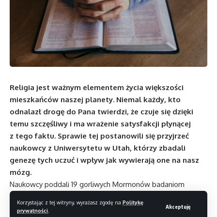
Religia jest ważnym elementem życia większości
mieszkańców naszej planety. Niemal każdy, kto
odnalazł drogę do Pana twierdzi, że czuje się dzięki
temu szczęśliwy i ma wrażenie satysfakcji płynącej
z tego faktu. Sprawie tej postanowili się przyjrzeć
naukowcy z Uniwersytetu w Utah, którzy zbadali
genezę tych uczuć i wpływ jak wywierają one na nasz
mózg.
Naukowcy poddali 19 gorliwych Mormonów badaniom
tomograficznym w czasie modlitwy i kazań kościoła Jezusa
Korzystając z tej witryny, wyrażasz zgodę na
Politykę
Akceptuję
Chrystusa Świętych w Dniach Ostatnich, które miały wywołać
prywatności
.