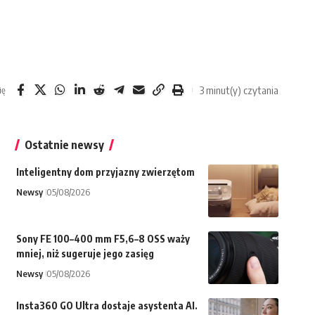
3 minut(y) czytania
ię
Ostatnie newsy
Inteligentny dom przyjazny zwierzętom
Newsy
05/08/2026
Sony FE 100–400 mm F5,6–8 OSS waży
mniej, niż sugeruje jego zasięg
Newsy
05/08/2026
Insta360 GO Ultra dostaje asystenta AI.