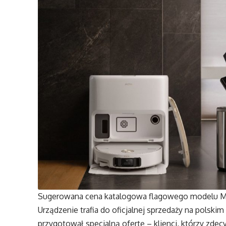
Sugerowana cena katalogowa flagowego modelu M
Urządzenie trafia do oficjalnej sprzedaży na polskim
przygotował specjalną ofertę – klienci, którzy zdec