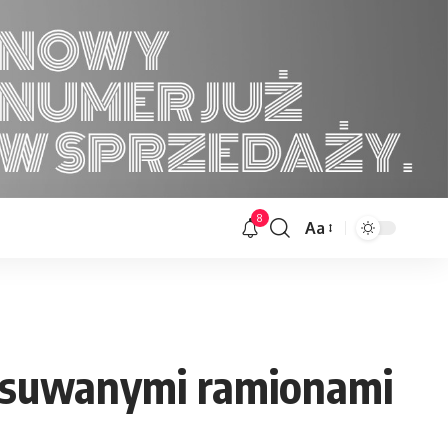
8
Aa
Font
Resizer
ysuwanymi ramionami