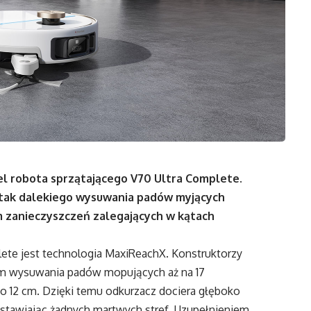
l robota sprzątającego V70 Ultra Complete.
tak dalekiego wysuwania padów myjących
m zanieczyszczeń zalegających w kątach
te jest technologia MaxiReachX. Konstruktorzy
zm wysuwania padów mopujących aż na 17
 o 12 cm. Dzięki temu odkurzacz dociera głęboko
ostawiając żadnych martwych stref. Uzupełnieniem