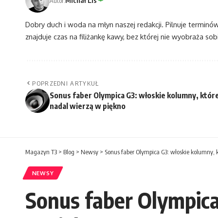
Michał Lis
Autor:
Dobry duch i woda na młyn naszej redakcji. Pilnuje terminó
znajduje czas na filiżankę kawy, bez której nie wyobraża sobi
POPRZEDNI ARTYKUŁ
Sonus faber Olympica G3: włoskie kolumny, któr
nadal wierzą w piękno
Magazyn T3
>
Blog
>
Newsy
>
Sonus faber Olympica G3: włoskie kolumny, 
NEWSY
Sonus faber Olympica