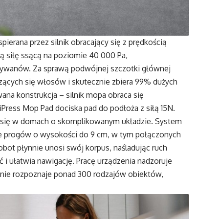
erana przez silnik obracający się z prędkością
ą siłę ssącą na poziomie 40 000 Pa,
 dywanów. Za sprawą podwójnej szczotki głównej
zących się włosów i skutecznie zbiera 99% dużych
na konstrukcja – silnik mopa obraca się
iPress Mop Pad dociska pad do podłoża z siłą 15N.
 się w domach o skomplikowanym układzie. System
 progów o wysokości do 9 cm, w tym połączonych
bot płynnie unosi swój korpus, naśladując ruch
 i ułatwia nawigację. Pracę urządzenia nadzoruje
jnie rozpoznaje ponad 300 rodzajów obiektów,