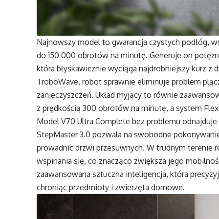
Najnowszy model to gwarancja czystych podłóg, wspi
do 150 000 obrotów na minutę. Generuje on potężn
która błyskawicznie wyciąga najdrobniejszy kurz z
TroboWave, robot sprawnie eliminuje problem pląc
zanieczyszczeń. Układ myjący to równie zaawansowa
z prędkością 300 obrotów na minutę, a system Flex
Model V70 Ultra Complete bez problemu odnajduje
StepMaster 3.0 pozwala na swobodne pokonywanie
prowadnic drzwi przesuwnych. W trudnym terenie ro
wspinania się, co znacząco zwiększa jego mobilność
zaawansowana sztuczna inteligencja, która precyzy
chroniąc przedmioty i zwierzęta domowe.