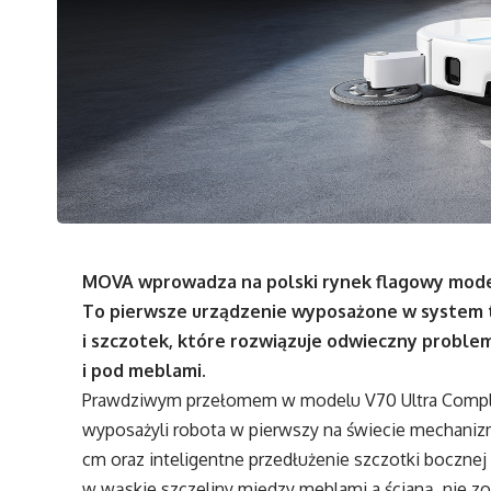
MOVA wprowadza na polski rynek flagowy mode
To pierwsze urządzenie wyposażone w system 
i szczotek, które rozwiązuje odwieczny proble
i pod meblami.
Prawdziwym przełomem w modelu V70 Ultra Comple
wyposażyli robota w pierwszy na świecie mechani
cm oraz inteligentne przedłużenie szczotki bocznej
w wąskie szczeliny między meblami a ścianą, nie z