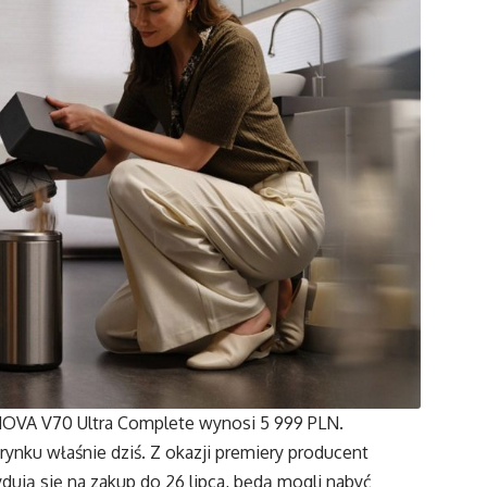
OVA V70 Ultra Complete wynosi 5 999 PLN.
 rynku właśnie dziś. Z okazji premiery producent
ydują się na zakup do 26 lipca, będą mogli nabyć