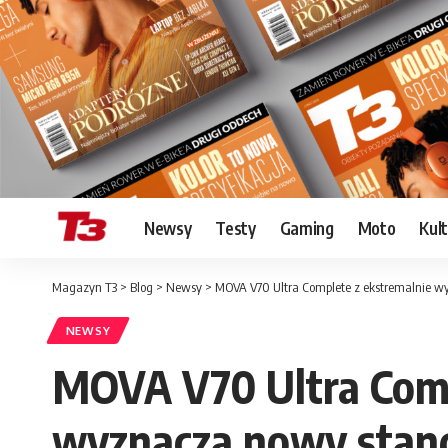
Newsy
Testy
Gaming
Moto
Kul
Magazyn T3
>
Blog
>
Newsy
>
MOVA V70 Ultra Complete z ekstremalnie 
NEWSY
MOVA V70 Ultra Com
wyznacza nowy stand