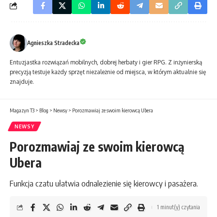
Agnieszka Stradecka
Entuzjastka rozwiązań mobilnych, dobrej herbaty i gier RPG. Z inżynierską
precyzją testuje każdy sprzęt niezależnie od miejsca, w którym aktualnie się
znajduje.
Magazyn T3
>
Blog
>
Newsy
>
Porozmawiaj ze swoim kierowcą Ubera
NEWSY
Porozmawiaj ze swoim kierowcą
Ubera
Funkcja czatu ułatwia odnalezienie się kierowcy i pasażera.
1 minut(y) czytania