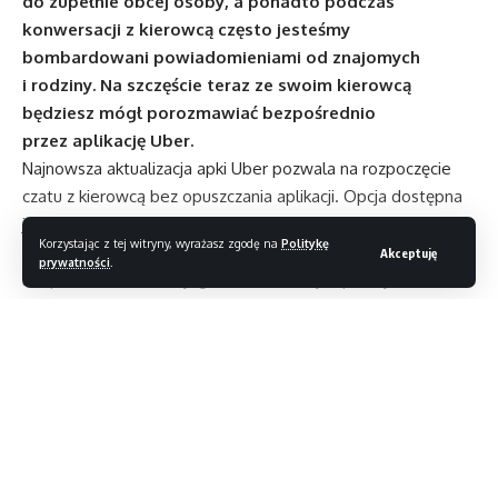
do zupełnie obcej osoby, a ponadto podczas
konwersacji z kierowcą często jesteśmy
bombardowani powiadomieniami od znajomych
i rodziny. Na szczęście teraz ze swoim kierowcą
będziesz mógł porozmawiać bezpośrednio
przez aplikację Uber.
Najnowsza aktualizacja apki Uber pozwala na rozpoczęcie
czatu z kierowcą bez opuszczania aplikacji. Opcja dostępna
jest z feedu Ubera w podmenu „Kontakt”. Uruchomienie
Korzystając z tej witryny, wyrażasz zgodę na
Politykę
czatu umożliwi wysłanie wiadomości tekstowej
Akceptuję
prywatności
.
bezpośrednio do twojego Ubera. Wersja aplikacji dla
kierowców wyposażona jest w opcję głosowego odczytu,
aby nie odwracać ich uwagi od sytuacji panującej na drodze,
i funkcję szybkiej odpowiedzi (za pomocą ikonki „kciuka
w górę”). Czat Ubera poinformuje cię o wysłaniu,
Czytaj dalej
dostarczeniu i odczytaniu wiadomości.
Nie wiadomo, jak zostanie rozwiązana sprawa rozmowy
z kierowcami po zakończeniu kursu, jednak archiwalne
Magazyn T3
>
Blog
>
Newsy
>
Autonomiczne samochody na Igrzyskach Olimpijskich