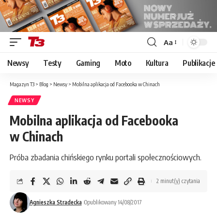
Aa
Font
Resizer
Newsy
Testy
Gaming
Moto
Kultura
Publikacje
Magazyn T3
>
Blog
>
Newsy
>
Mobilna aplikacja od Facebooka w Chinach
NEWSY
Mobilna aplikacja od Facebooka
w Chinach
Próba zbadania chińskiego rynku portali społecznościowych.
2 minut(y) czytania
Agnieszka Stradecka
Opublikowany 14/08/2017