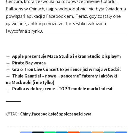
Cenzura, która zezwoliła na rozpowszechnienie Colorful
Balloons w Chinach, najprawdopodobniej nie była świadoma
powiązań aplikacji z Facebookiem. Teraz, gdy zostały one
ujawnione, aplikacja może zostać szybko zakazana
i wycofana z rynku.
Apple prezentuje Maca Studio i ekran Studio Display￼
Pirate Bay wraca
Gra o Tron Live Concert Experience już w maju w Łodzi!
Thule Gauntlet – nowe, „pancerne” futerały i aktówki
na Macbooki (i nie tylko)
Pralka w dobrej cenie – TOP 3 modele marki Indesit
TAGI:
Chiny
facebook
sieć społczenościowa