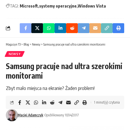
TAGI:
Microsoft
systemy operacyjne
Windows Vista
Magazyn T3
>
Blog
>
Newsy
>
Samsung pracuje nad ultra szerokimi monitorami
NEWSY
Samsung pracuje nad ultra szerokimi
monitorami
Zbyt mało miejsca na ekranie? Żaden problem!
1 minut(y) czytania
Maciej Adamczyk
Opublikowany 11/04/2017