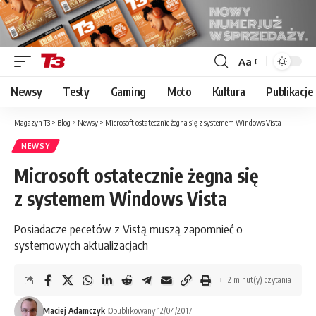
Aa
Font
Resizer
Newsy
Testy
Gaming
Moto
Kultura
Publikacje
Magazyn T3
>
Blog
>
Newsy
>
Microsoft ostatecznie żegna się z systemem Windows Vista
NEWSY
Microsoft ostatecznie żegna się
z systemem Windows Vista
Posiadacze pecetów z Vistą muszą zapomnieć o
systemowych aktualizacjach
2 minut(y) czytania
Maciej Adamczyk
Opublikowany 12/04/2017