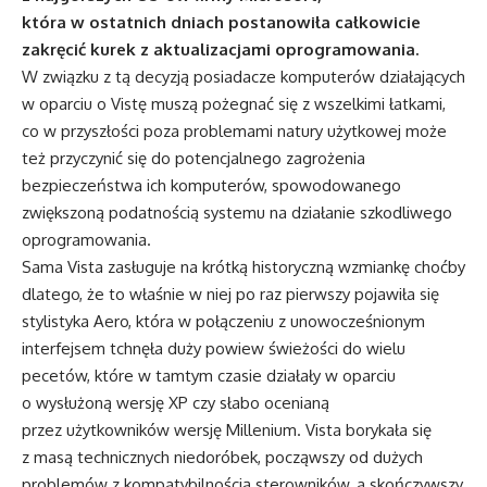
która w ostatnich dniach postanowiła całkowicie
zakręcić kurek z aktualizacjami oprogramowania.
W związku z tą decyzją posiadacze komputerów działających
w oparciu o Vistę muszą pożegnać się z wszelkimi łatkami,
co w przyszłości poza problemami natury użytkowej może
też przyczynić się do potencjalnego zagrożenia
bezpieczeństwa ich komputerów, spowodowanego
zwiększoną podatnością systemu na działanie szkodliwego
oprogramowania.
Sama Vista zasługuje na krótką historyczną wzmiankę choćby
dlatego, że to właśnie w niej po raz pierwszy pojawiła się
stylistyka Aero, która w połączeniu z unowocześnionym
interfejsem tchnęła duży powiew świeżości do wielu
pecetów, które w tamtym czasie działały w oparciu
o wysłużoną wersję XP czy słabo ocenianą
przez użytkowników wersję Millenium. Vista borykała się
z masą technicznych niedoróbek, począwszy od dużych
problemów z kompatybilnością sterowników, a skończywszy