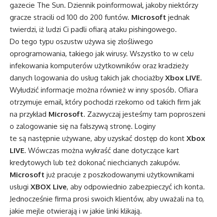
gazecie The Sun. Dziennik poinformował, jakoby niektórzy
gracze stracili od 100 do 200 funtów.
Microsoft
jednak
twierdzi, iż ludzi Ci padli ofiarą ataku pishingowego.
Do tego typu oszustw używa się złośliwego
oprogramowania, takiego jak wirusy. Wszystko to w celu
infekowania komputerów użytkowników oraz kradzieży
danych logowania do usług takich jak chociażby
Xbox LIVE
.
Wyłudzić informacje można również w inny sposób. Ofiara
otrzymuje email, który pochodzi rzekomo od takich firm jak
na przykład
Microsoft
. Zazwyczaj jesteśmy tam poproszeni
o zalogowanie się na fałszywą stronę. Loginy
te są następnie używane, aby uzyskać dostęp do kont
Xbox
LIVE
. Wówczas można wykraść dane dotyczące kart
kredytowych lub też dokonać niechcianych zakupów.
Microsoft
już pracuje z poszkodowanymi użytkownikami
usługi
XBOX Live
, aby odpowiednio zabezpieczyć ich konta.
Jednocześnie firma prosi swoich klientów, aby uważali na to,
jakie mejle otwierają i w jakie linki klikają.