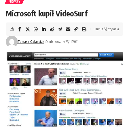
NEWSY
Microsoft kupił VideoSurf
1 minut(y) czytania
Tomasz Galanciak
Opublikowany 23/11/2011