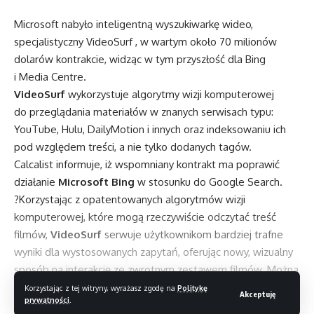
Microsoft nabyło inteligentną wyszukiwarkę wideo,
specjalistyczny VideoSurf , w wartym około 70 milionów
dolarów kontrakcie, widząc w tym przyszłość dla Bing
i Media Centre.
VideoSurf
wykorzystuje algorytmy wizji komputerowej
do przeglądania materiałów w znanych serwisach typu:
YouTube, Hulu, DailyMotion i innych oraz indeksowaniu ich
pod względem treści, a nie tylko dodanych tagów.
Calcalist informuje, iż wspomniany kontrakt ma poprawić
działanie
Microsoft
Bing
w stosunku do Google Search.
?Korzystając z opatentowanych algorytmów wizji
komputerowej, które mogą rzeczywiście odczytać treść
filmów,
VideoSurf
serwuje użytkownikom bardziej trafne
wyniki dla wystosowanych zapytań, oferując nowy, wizualny
sposób na interakcję ze zwrotnym zestawem filmów. Można
dzięki temu zawęzić wyniki, poprzez selekcję tego co jest
Korzystając z tej witryny, wyrażasz zgodę na
Politykę
Akceptuję
prywatności
.
w tagach oraz tego, co rzeczywiście pojawia się w wideo