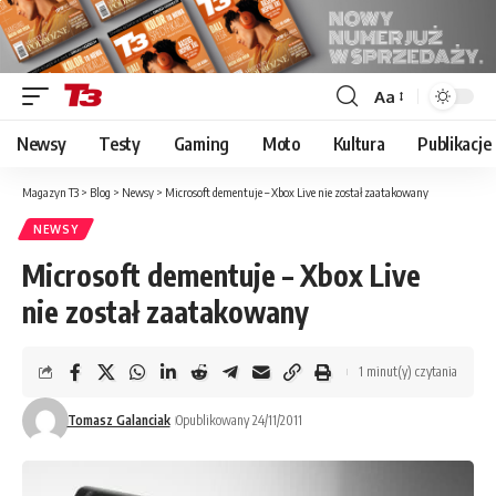
Aa
Font
Resizer
Newsy
Testy
Gaming
Moto
Kultura
Publikacje
Magazyn T3
>
Blog
>
Newsy
>
Microsoft dementuje – Xbox Live nie został zaatakowany
NEWSY
Microsoft dementuje – Xbox Live
nie został zaatakowany
1 minut(y) czytania
Tomasz Galanciak
Opublikowany 24/11/2011