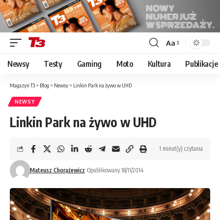
Aa
Font
Resizer
Newsy
Testy
Gaming
Moto
Kultura
Publikacje
Magazyn T3
>
Blog
>
Newsy
>
Linkin Park na żywo w UHD
NEWSY
Linkin Park na żywo w UHD
1 minut(y) czytania
Mateusz Chorążewicz
Opublikowany 18/11/2014