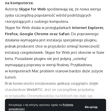
na komputerze.
Autorzy
Skype for Web
spodziewają się, że nowa wersja
zyska szczególną popularność wśród podróżujących
i korzystających z cudzego komputera.
Skype for Web działa w przeglądarkach
Internet Explorer,
Firefox, Google Chrome oraz Safari.
Do poprawnego
działania wymagana jest instalacja specjalnego pluginu,
jednak producent chce w przyszłości ominąć konieczność
instalacji czegokolwiek. Skype for Web jest obecnie w fazie
beta. Posiadanie pluginu nie jest jedyną „usterką”
wymagającą poprawy w wersji finalnej. Przykładowo,
w komputerach Mac problem stanowi bardzo duże zużycie
baterii.
Brak konieczności instalowania aplikacji osiągnięto dzięki
standardowi
WebRTC
. Jest on szczególnie przydatny
w przypadku Chromebooków, na których nie dało się
zainstalować standardowej aplikacji Skype. Niestety,
Korzystając z tej witryny, wyrażasz zgodę na
Politykę
Akceptuję
do czasu wydania finalnej wersji WebRTC, urządzenia
prywatności
.