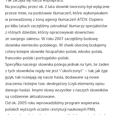
Tak zaczęła się nasza współpraca.
Na początku, przez ok. 2 lata słownik tworzony był wyłącznie
przeze mnie, na podstawie tłumaczeń, które wykonywałem
w prowadzonej z żoną agencji tłumaczeń ATDV. Dopiero
po kilku latach zaczęliśmy zatrudniać tłumaczy-specjalistów
z różnych dziedzin, którzy opracowywali słownictwo
ze swojego zakresu. W roku 2007 zaczęliśmy budowę
słownika niemiecko-polskiego. W chwili obecnej budujemy
cztery kolejne słowniki: hiszpańsko-polski, włosko-polski,
francusko-polski i portugalsko-polski.
Specyfika naszego słownika polega jednak na tym, że żaden
z tych słowników nigdy nie jest \”ukończony\” – tak, jak żyje
język, tak rozwijają się nasze hasła, dodawane są nowe
znaczenia i kolejne tzw. deskryptory (czyli elementy opisu
danego hasła). Innymi słowy wszystkie z naszych słowników
są codziennie aktualizowane.
Od ok. 2005 roku wprowadziliśmy program wspierania
polskich wyższych uczelni i instytucji naukowych PAN,