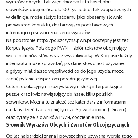
wyrazów obcych. Tak więc zbiorcza lista haseł obu
słowników, obejmująca ok. 100 tys. jednostek zaopatrzonych
w definicje, może służyć każdemu jako obszerny słownik
pierwszego kontaktu, dostarczający podstawowych
informacji o pisowni i znaczeniu wyrazów.
Na podstronie
http://polszczyzna.pwn.pl
dostępny jest też
Korpus Języka Polskiego PWN – zbiór tekstów obejmujący
wiele milionów słów wraz z wyszukiwarką. W Korpusie każdy
internauta może sprawdzić, jak dane słowo jest używane,
a gdyby miał dalsze wątpliwości co do jego użycia, może
zadać pytanie ekspertom poradni językowej.
Celom edukacyjnym i rozrywkowym służą interpunkcyjne
puzzle oraz kwiz nawiązujący do haseł kilku polskich
słowników. Można tu znaleźć też kalendarz z informacjami
na dany dzień (zaczerpniętymi ze Słownika imion J. Grzeni)
oraz cytaty ze słowników PWN, codziennie inne.
Słownik Wyrazów Obcych i Zwrotów Obcojęzycznych
Od lat najbardziej znaną i powszechnie używaną wersją tego