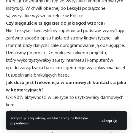
oferując bezpłatny dostęp ze wszystkich komputerów tych
instytucji. W chwili obecnej do Leksyki podłączone
są wszystkie wyższe uczelnie w Polsce.
Czy sięgaliście (sięgacie) do jakiegoś wzorca?
Nie. Leksykę stworzyliśmy zupełnie od podstaw, wymyślając
zarówno sposób opisu hasła od strony lingwistycznej, jak
i format bazy danych i całe oprogramowanie ją obsługujące.
Uznaliśmy po prostu, że brak jest takiego projektu,
który wykorzystywałby zalety internetu i komputerów,
np. do zarządzania bazą, inteligentnego wyszukiwania haseł
i uzupełniania brakujących haseł.
Jak duża jest frekwencja w darmowych kontach, a jaka
w komercyjnych?
Ok. 90% aktywności w Leksyce to użytkownicy darmowych
kont.
Jakie są plany poszerzania usług na najbliższą
Korzystając z tej witryny, wyrażasz zgodę na
Politykę
przyszłość, a jakie są docelowe zadania do realizacji?
Akceptuję
prywatności
.
Jak wspominałem wcześniej, w najbliższej przyszłości