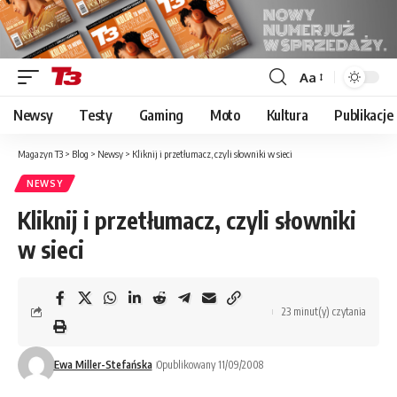
Aa
Font
Resizer
Newsy
Testy
Gaming
Moto
Kultura
Publikacje
Magazyn T3
>
Blog
>
Newsy
>
Kliknij i przetłumacz, czyli słowniki w sieci
NEWSY
Kliknij i przetłumacz, czyli słowniki
w sieci
23 minut(y) czytania
Ewa Miller-Stefańska
Opublikowany 11/09/2008