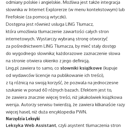
odmiany polskie i angielskie. Możliwa jest także integracja
słownika w Internet Explorerze (w menu kontekstowym) lub
Firefoksie (za pomocą wtyczki).
Dostępna jest również usługa LING Tłumacz,
która umożliwia tłumaczenie zawartości całych stron
internetowych. Wystarczy wybraną stronę otworzyć
za pośrednictwem LING Tłumacza, by mieć stały dostęp
do wygodnego słownika; każdorazowe zaznaczenie słowa
na stronie otwiera okienko z jego definicją.
Ling.pl zawiera to samo, co
słowniki książkowe
(kupuje
od wydawców licencje na publikowanie ich treści),
z tą różnicą na swoją korzyść, że pozwala na jednoczesne
szukanie w ponad 60 różnych bazach. Efektem jest to,
że zawiera znacznie więcej treści, niż jakakolwiek książkowa
wersja. Autorzy serwisu twierdzą, że zawiera kilkanaście razy
więcej haseł, niż duża encyklopedia PWN.
Narzędzia Leksyki
Leksyka Web Assistant
, czyli asystent tłumaczenia stron