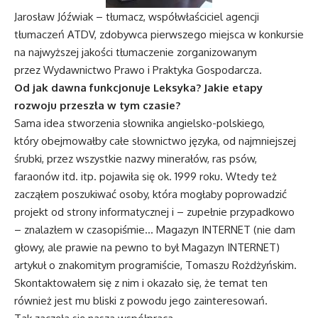
Jarosław Jóźwiak – tłumacz, współwłaściciel agencji
tłumaczeń ATDV, zdobywca pierwszego miejsca w konkursie
na najwyższej jakości tłumaczenie zorganizowanym
przez Wydawnictwo Prawo i Praktyka Gospodarcza.
Od jak dawna funkcjonuje Leksyka? Jakie etapy
rozwoju przeszła w tym czasie?
Sama idea stworzenia słownika angielsko-polskiego,
który obejmowałby całe słownictwo języka, od najmniejszej
śrubki, przez wszystkie nazwy minerałów, ras psów,
faraonów itd. itp. pojawiła się ok. 1999 roku. Wtedy też
zacząłem poszukiwać osoby, która mogłaby poprowadzić
projekt od strony informatycznej i – zupełnie przypadkowo
– znalazłem w czasopiśmie… Magazyn INTERNET (nie dam
głowy, ale prawie na pewno to był Magazyn INTERNET)
artykuł o znakomitym programiście, Tomaszu Rożdżyńskim.
Skontaktowałem się z nim i okazało się, że temat ten
również jest mu bliski z powodu jego zainteresowań.