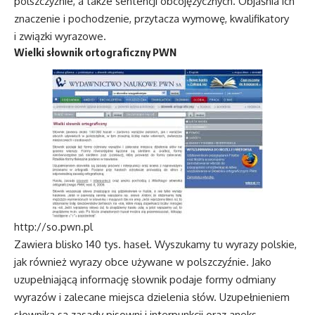
polszczyźnie, a także sentencji obcojęzycznych. Objaśnia ich
znaczenie i pochodzenie, przytacza wymowę, kwalifikatory
i związki wyrazowe.
Wielki słownik ortograficzny PWN
http://so.pwn.pl
Zawiera blisko 140 tys. haseł. Wyszukamy tu wyrazy polskie,
jak również wyrazy obce używane w polszczyźnie. Jako
uzupełniającą informację słownik podaje formy odmiany
wyrazów i zalecane miejsca dzielenia słów. Uzupełnieniem
słownika są zasady pisowni i interpunkcji oraz aneks