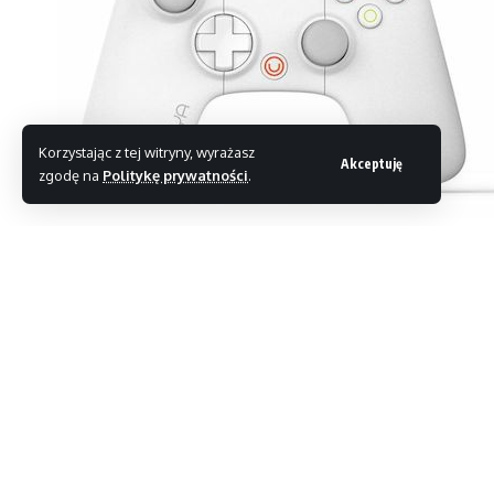
Korzystając z tej witryny, wyrażasz
Akceptuję
zgodę na
Politykę prywatności
.
Ouya miała być wielkim hitem. Spodziewano się,
Jednak dzieje się zupełnie inaczej. Co może być
Gra
Towerfall
jest jednym z najlepiej sprzedających
przyznał, że
sprzedał zaledwie 7000 kopii przez
prawdziwym hitem na PS4. Jak stwierdził Thorson, z
gier na Ouya może nie jest wielkim sukcesem, ale 
stwierdzenie.
CEO Ouya w odpowiedzi stwierdził, że to właśnie
d