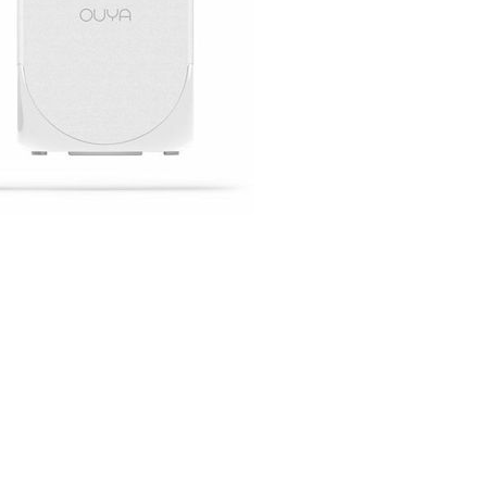
 że miniaturowa konsola podbije serca graczy.
 przyczyną?
 się tytułów na Ouya. Jednak jej twórca (Matt Thorson)
naczonych na tę platformę.
Faktem jest, że gra była
ajęcie pierwszej lokaty wśród najpopularniejszych
na pewno jest przyjemne. Bolesne, ale prawdziwe
zięki jego platformie deweloper zaistniał