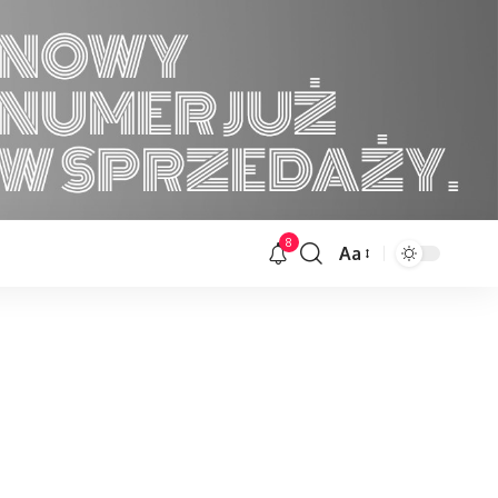
8
Aa
Font
Resizer