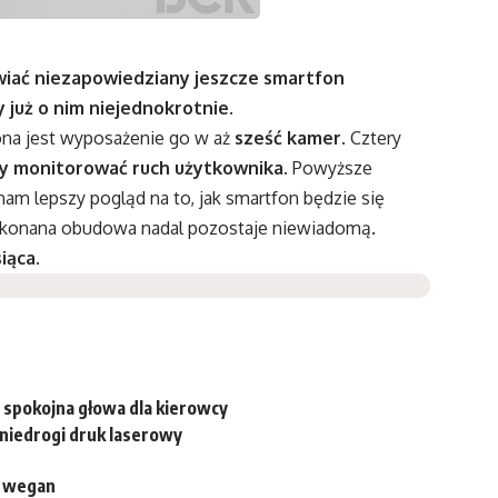
wiać niezapowiedziany jeszcze smartfon
 już o nim niejednokrotnie.
fona jest wyposażenie go w aż
sześć kamer
. Cztery
y monitorować ruch użytkownika
. Powyższe
nam lepszy pogląd na to, jak smartfon będzie się
 wykonana obudowa nadal pozostaje niewiadomą.
iąca
.
, spokojna głowa dla kierowcy
niedrogi druk laserowy
i wegan