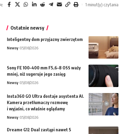
1 minut(y) czytania
ię
Ostatnie newsy
Inteligentny dom przyjazny zwierzętom
Newsy
05/08/2026
Sony FE 100–400 mm F5,6–8 OSS waży
mniej, niż sugeruje jego zasięg
Newsy
05/08/2026
Insta360 GO Ultra dostaje asystenta AI.
Kamera przetłumaczy rozmowę
i wyjaśni, co właśnie oglądamy
Newsy
05/08/2026
Dreame G12 Dual zastąpi nawet 5