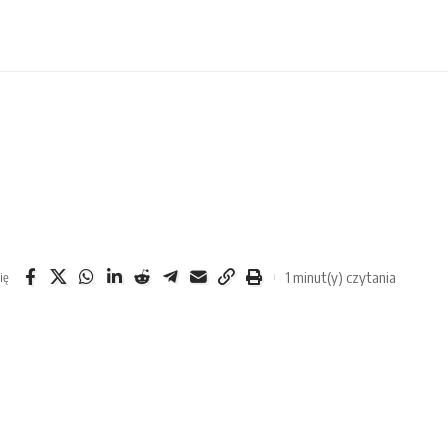
1 minut(y) czytania
ię