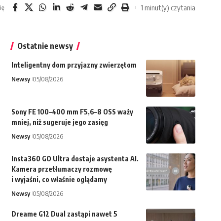
1 minut(y) czytania
ię
Ostatnie newsy
Inteligentny dom przyjazny zwierzętom
Newsy
05/08/2026
Sony FE 100–400 mm F5,6–8 OSS waży
mniej, niż sugeruje jego zasięg
Newsy
05/08/2026
Insta360 GO Ultra dostaje asystenta AI.
Kamera przetłumaczy rozmowę
i wyjaśni, co właśnie oglądamy
Newsy
05/08/2026
Dreame G12 Dual zastąpi nawet 5