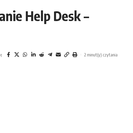
nie Help Desk –
2 minut(y) czytania
ię