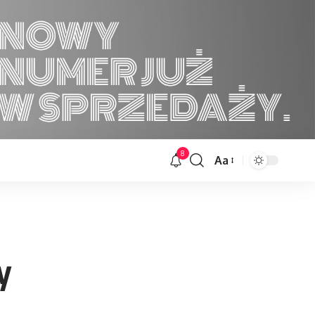
8
Aa
Font
Resizer
y