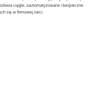
ożliwia ciągłe, zautomatyzowane i bezpieczne
h się w firmowej sieci.
ormacje serwisowe i pozwala nadzorować przebieg
omatycznie przydziela inżynierów systemowych,
owego zgłoszenia.
iec potencjalnym przerwom w pracy oraz oszczędzić
blemów i skracanie czasu przestojów infrastruktury.
realizowanie danego zgłoszenia a użytkownik