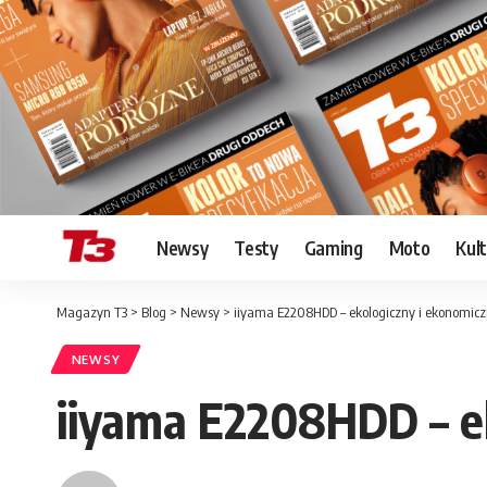
Newsy
Testy
Gaming
Moto
Kul
Magazyn T3
>
Blog
>
Newsy
>
iiyama E2208HDD – ekologiczny i ekonomic
NEWSY
iiyama E2208HDD – e