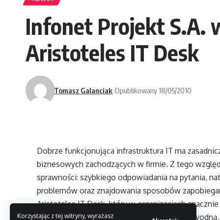
Infonet Projekt S.A
Aristoteles IT Desk
Tomasz Galanciak
Opublikowany 18/05/2010
Dobrze funkcjonująca infrastruktura IT ma zasadnicz
biznesowych zachodzących w firmie. Z tego względ
sprawności: szybkiego odpowiadania na pytania, n
problemów oraz znajdowania sposobów zapobiegan
Aristoteles IT Desk, który w organizacjach znacznie
Korzystając z tej witryny, wyrażasz
Aristotetels IT DESK zapewnia prostą, niezawodną