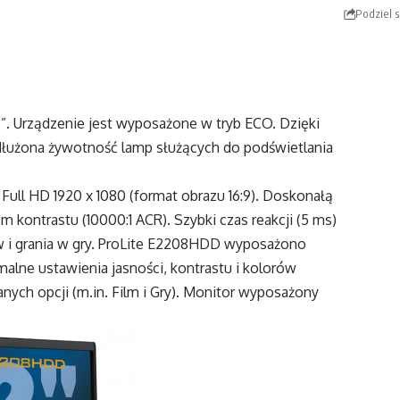
Podziel s
. Urządzenie jest wyposażone w tryb ECO. Dzięki
zedłużona żywotność lamp służących do podświetlania
Full HD 1920 x 1080 (format obrazu 16:9). Doskonałą
kontrastu (10000:1 ACR). Szybki czas reakcji (5 ms)
ów i grania w gry. ProLite E2208HDD wyposażono
alne ustawienia jasności, kontrastu i kolorów
nych opcji (m.in. Film i Gry). Monitor wyposażony