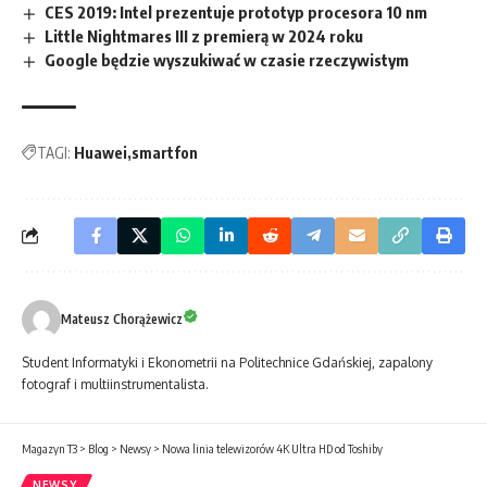
CES 2019: Intel prezentuje prototyp procesora 10 nm
Little Nightmares III z premierą w 2024 roku
Google będzie wyszukiwać w czasie rzeczywistym
TAGI:
Huawei
smartfon
Mateusz Chorążewicz
Student Informatyki i Ekonometrii na Politechnice Gdańskiej, zapalony
fotograf i multiinstrumentalista.
Magazyn T3
>
Blog
>
Newsy
>
Nowa linia telewizorów 4K Ultra HD od Toshiby
NEWSY