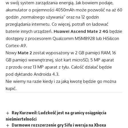
w swój system zarządzania energią. Jak bowiem podaje,
akumulator o pojemności 4050mAh może pozwolić na aż 60
godzin „normalnego używania” oraz na 12 godzin
przeglądania internetu. Co więcej, potrafi on ładować
baterie innych urządzeń.
Huawei Ascend Mate 2 4G
będzie
dostępny z procesorem Qualcomm MSM8928 lub HiSilicon
Cortex-A9.
Nowy
Mate 2
został wyposażony w 2 GB pamięci RAM, 16
GB pamięci wewnętrznej, slot kart microSD, 5 MP aparat
z przodu oraz 13 MP aparat z tyłu. Całość działać będzie
pod dyktando Androida 4.3.
Nie wiemy na razie kiedy i za jaką kwotę będzie go można
kupić.
Ray Kurzweil: Ludzkość jest na granicy osiągnięcia
nieśmiertelności
Darmowe rozszerzenie gry Sifu i wersja na Xboxa