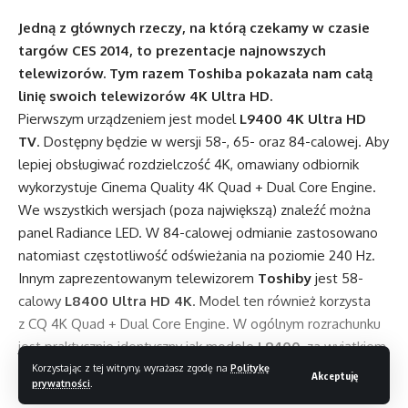
Jedną z głównych rzeczy, na którą czekamy w czasie
targów CES 2014, to prezentacje najnowszych
telewizorów. Tym razem Toshiba pokazała nam całą
linię swoich telewizorów 4K Ultra HD.
Pierwszym urządzeniem jest model
L9400 4K Ultra HD
TV
. Dostępny będzie w wersji 58-, 65- oraz 84-calowej. Aby
lepiej obsługiwać rozdzielczość 4K, omawiany odbiornik
wykorzystuje Cinema Quality 4K Quad + Dual Core Engine.
We wszystkich wersjach (poza największą) znaleźć można
panel Radiance LED. W 84-calowej odmianie zastosowano
natomiast częstotliwość odświeżania na poziomie 240 Hz.
Innym zaprezentowanym telewizorem
Toshiby
jest 58-
calowy
L8400 Ultra HD 4K
. Model ten również korzysta
z CQ 4K Quad + Dual Core Engine. W ogólnym rozrachunku
jest praktycznie identyczny jak modele
L9400
, za wyjątkiem
obudowy.
Korzystając z tej witryny, wyrażasz zgodę na
Politykę
Akceptuję
prywatności
.
Nowe telewizory
Toshiby
dysponują czterema portami