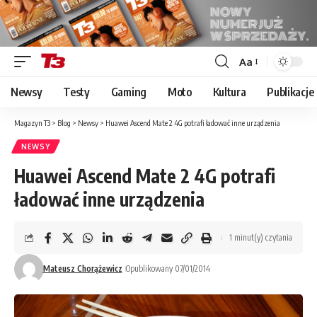
Aa
Font
Resizer
Newsy
Testy
Gaming
Moto
Kultura
Publikacje
Magazyn T3
>
Blog
>
Newsy
>
Huawei Ascend Mate 2 4G potrafi ładować inne urządzenia
NEWSY
Huawei Ascend Mate 2 4G potrafi
ładować inne urządzenia
1 minut(y) czytania
Mateusz Chorążewicz
Opublikowany 07/01/2014