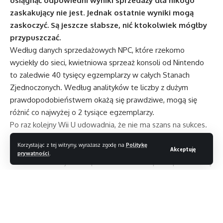
osiągnąć odpowiedni wyniki sprzedaży dla nikogo
zaskakujący nie jest. Jednak ostatnie wyniki mogą
zaskoczyć. Są jeszcze słabsze, nić ktokolwiek mógłby
przypuszczać.
Według danych sprzedażowych NPC, które rzekomo
wyciekły do sieci, kwietniowa sprzeaż konsoli od Nintendo
to zaledwie 40 tysięcy egzemplarzy w całych Stanach
Zjednoczonych. Według analityków te liczby z dużym
prawdopodobieństwem okażą się prawdziwe, mogą się
różnić co najwyżej o 2 tysiące egzemplarzy.
Po raz kolejny Wii U udowadnia, że nie ma szans na sukces.
Negatywne opinie raczej nie zmienią złej passy. Słabo
Korzystając z tej witryny, wyrażasz zgodę na
Politykę
wygląda też sytuacja z dostępnymi na tę konsolę grami.
Akceptuję
prywatności
.
Ostatnio nawet jeden z pracowników EA Sports podzielił się
swoją opinią o Wii U na Twitterze
„Wii U to kupa. Słabsza od Xboksa 360. Biedne usługi
sieciowe/sklep. Nintendo jest w tym momencie chodzącym
Czytaj dalej
trupem. Platformy Nintendo od zawsze słabo nakręcały