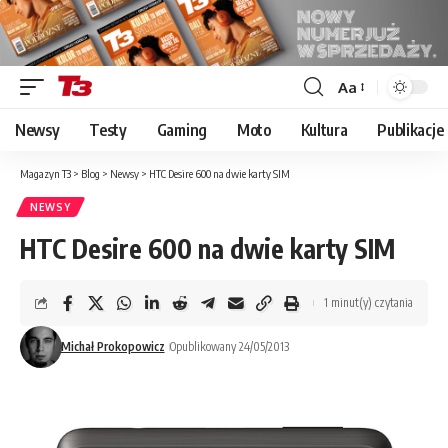
Aa
Font
Resizer
Newsy
Testy
Gaming
Moto
Kultura
Publikacje
Magazyn T3
>
Blog
>
Newsy
>
HTC Desire 600 na dwie karty SIM
NEWSY
HTC Desire 600 na dwie karty SIM
1 minut(y) czytania
Michał Prokopowicz
Opublikowany 24/05/2013