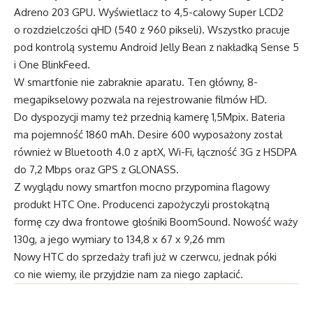
Adreno 203 GPU. Wyświetlacz to 4,5-calowy Super LCD2
o rozdzielczości qHD (540 z 960 pikseli). Wszystko pracuje
pod kontrolą systemu Android Jelly Bean z nakładką Sense 5
i One BlinkFeed.
W smartfonie nie zabraknie aparatu. Ten główny, 8-
megapikselowy pozwala na rejestrowanie filmów HD.
Do dyspozycji mamy też przednią kamerę 1,5Mpix. Bateria
ma pojemność 1860 mAh. Desire 600 wyposażony został
również w Bluetooth 4.0 z aptX, Wi-Fi, łączność 3G z HSDPA
do 7,2 Mbps oraz GPS z GLONASS.
Z wyglądu nowy smartfon mocno przypomina flagowy
produkt HTC One. Producenci zapożyczyli prostokątną
formę czy dwa frontowe głośniki BoomSound. Nowość waży
130g, a jego wymiary to 134,8 x 67 x 9,26 mm
Nowy HTC do sprzedaży trafi już w czerwcu, jednak póki
co nie wiemy, ile przyjdzie nam za niego zapłacić.