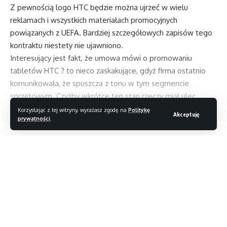
Z pewnością logo HTC będzie można ujrzeć w wielu
reklamach i wszystkich materiałach promocyjnych
powiązanych z UEFA. Bardziej szczegółowych zapisów tego
kontraktu niestety nie ujawniono.
Interesujący jest fakt, że umowa mówi o promowaniu
tabletów HTC ? to nieco zaskakujące, gdyż firma ostatnio
komunikowała, że spuszcza z tonu w tym segmencie
sprzętowym. Czyżby wkrótce ten stan rzeczy miał ulec
zmianie?
Korzystając z tej witryny, wyrażasz zgodę na
Politykę
Akceptuję
prywatności
.
Czytaj dalej
Dropbox zamyka Carousel i Mailbox
Fałszywy YouTube
YouTube PiP dla wszystkich użytkowników Androida
Remedy zapowiada CONTROL Resonant
Trojany zmorą internautów
//