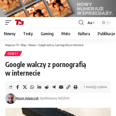
Aa
Font
Resizer
Newsy
Testy
Gaming
Moto
Kultura
Publikacje
Magazyn T3
>
Blog
>
Newsy
>
Google walczy z pornografią w internecie
NEWSY
Google walczy z pornografią
w internecie
1 minut(y) czytania
Maciej Adamczyk
Opublikowany 14/12/2012