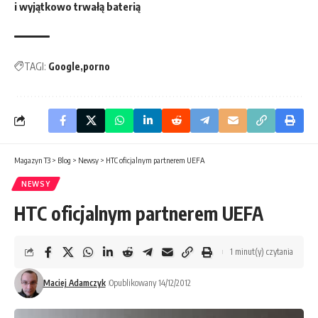
i wyjątkowo trwałą baterią
TAGI:
Google
porno
Magazyn T3
>
Blog
>
Newsy
>
HTC oficjalnym partnerem UEFA
NEWSY
HTC oficjalnym partnerem UEFA
1 minut(y) czytania
Maciej Adamczyk
Opublikowany 14/12/2012