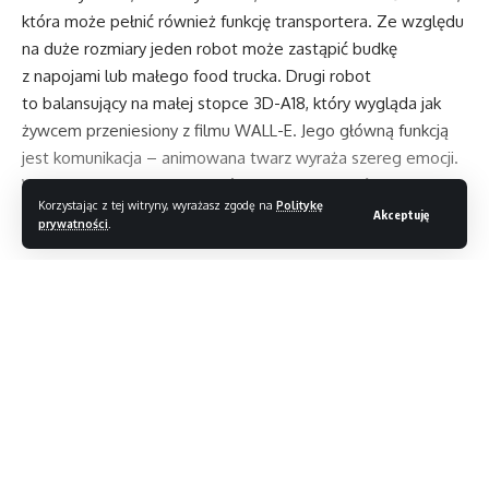
która może pełnić również funkcję transportera. Ze względu
na duże rozmiary jeden robot może zastąpić
budkę
z napojami lub małego food trucka.
Drugi robot
to balansujący na małej stopce 3D-A18, który wygląda jak
żywcem przeniesiony z filmu WALL-E. Jego główną funkcją
jest komunikacja – animowana twarz wyraża szereg emocji.
Według Hondy robot ten mógłby się sprawdzić
Korzystając z tej witryny, wyrażasz zgodę na
Politykę
w sytuacjach, w których ludziom szczególnie potrzebna jest
Akceptuję
prywatności
.
troska i empatia, takich jak pomoc po kataklizmach. Dwie
pozostałe koncepcje stawiają na mobilność. Jedna
to zmotoryzowane krzesło przeznaczone dla osób starszych
Czytaj dalej
i niepełnosprawnych, druga zaś: autonomiczny quad
wyposażony w sztuczną inteligencję dopasowującą styl
jazdy do potrzeb kierowcy.
Magazyn T3
>
Blog
>
Newsy
>
Hilton wprowadzi funkcje smart home do pokojów gościnnych
Oprócz robotów Honda zaprezentuje napędzający je silnik
elektryczny z wymiennymi bateriami. „Mobile Power Pack
NEWSY
World” ma w przyszłości znaleźć się nie tylko w drobnych
Hilton wprowadzi funkcje smart
urządzeniach, ale również samochodach elektrycznych.