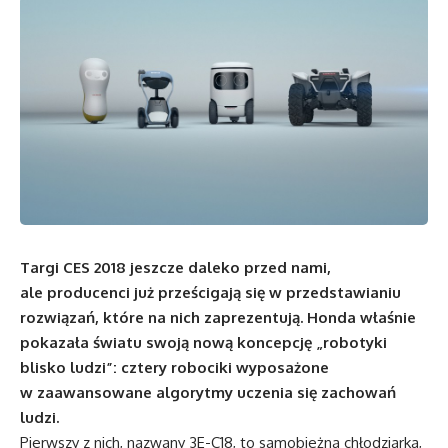
Targi CES 2018 jeszcze daleko przed nami,
ale producenci już prześcigają się w przedstawianiu
rozwiązań, które na nich zaprezentują. Honda właśnie
pokazała światu swoją nową koncepcję „robotyki
blisko ludzi”: cztery robociki wyposażone
w zaawansowane algorytmy uczenia się zachowań
ludzi.
Pierwszy z nich, nazwany 3E-C18, to samobieżna chłodziarka,