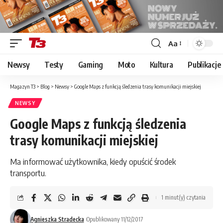
Aa
Font
Resizer
Newsy
Testy
Gaming
Moto
Kultura
Publikacje
Magazyn T3
>
Blog
>
Newsy
>
Google Maps z funkcją śledzenia trasy komunikacji miejskiej
NEWSY
Google Maps z funkcją śledzenia
trasy komunikacji miejskiej
Ma informować użytkownika, kiedy opuścić środek
transportu.
1 minut(y) czytania
Agnieszka Stradecka
Opublikowany 11/12/2017