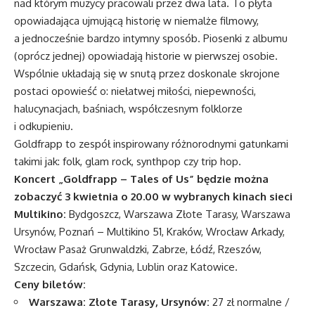
nad którym muzycy pracowali przez dwa lata. To płyta
opowiadająca ujmującą historię w niemalże filmowy,
a jednocześnie bardzo intymny sposób. Piosenki z albumu
(oprócz jednej) opowiadają historie w pierwszej osobie.
Wspólnie układają się w snutą przez doskonale skrojone
postaci opowieść o: niełatwej miłości, niepewności,
halucynacjach, baśniach, współczesnym folklorze
i odkupieniu.
Goldfrapp to zespół inspirowany różnorodnymi gatunkami
takimi jak: folk, glam rock, synthpop czy trip hop.
Koncert „Goldfrapp – Tales of Us” będzie można
zobaczyć 3 kwietnia o 20.00 w wybranych kinach sieci
Multikino:
Bydgoszcz, Warszawa Złote Tarasy, Warszawa
Ursynów, Poznań – Multikino 51, Kraków, Wrocław Arkady,
Wrocław Pasaż Grunwaldzki, Zabrze, Łódź, Rzeszów,
Szczecin, Gdańsk, Gdynia, Lublin oraz Katowice.
Ceny biletów:
Warszawa: Złote Tarasy, Ursynów:
27 zł normalne /