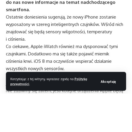
do nas nowe informacje na temat nadchodzącego
smartfona.
Ostatnie doniesienia sugerują, że nowy iPhone zostanie
wyposażony w szereg inteligentnych czujników. Wśród nich
znajdować się będą sensory wilgotności, temperatury
i ciśnienia.
Co ciekawe, Apple iWatch również ma dysponować tymi
czujnikami. Dodatkowo ma się także pojawić miernik
ciśnienia krwi. iOS 8 ma oczywiście wspierać działanie
wszystkich nowych sensorów.
Co prawda doniesienia nie zostały oficjalnie potwierdzone,
Korzystając z tej witryny, wyrażasz zgodę na
Politykę
Akceptuję
jednak nowy iOS ma również posiadać aplikację Healthbook.
prywatności
.
Nie zdziwmy się zatem, jeśli kolejne urządzenia Apple będą
posiadały jeszcze więcej ciekawych czujników.
Pamiętajmy jednocześnie, że Samsung zastosował podobne
sensory znacznie wcześniej, bo już w Galaxy S4.