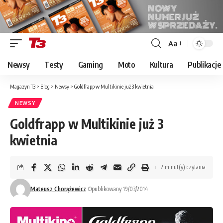
Aa
Font
Resizer
Newsy
Testy
Gaming
Moto
Kultura
Publikacje
Magazyn T3
>
Blog
>
Newsy
>
Goldfrapp w Multikinie już 3 kwietnia
NEWSY
Goldfrapp w Multikinie już 3
kwietnia
2 minut(y) czytania
Mateusz Chorążewicz
Opublikowany 19/03/2014