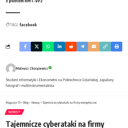
z pilotem RMT-VP2
TAGI:
facebook
Mateusz Chorążewicz
Student Informatyki i Ekonometrii na Politechnice Gdańskiej, zapalony
fotograf i multiinstrumentalista.
Magazyn T3
>
Blog
>
Newsy
>
Tajemnicze cyberataki na firmy energetyczne
NEWSY
Tajemnicze cyberataki na firmy