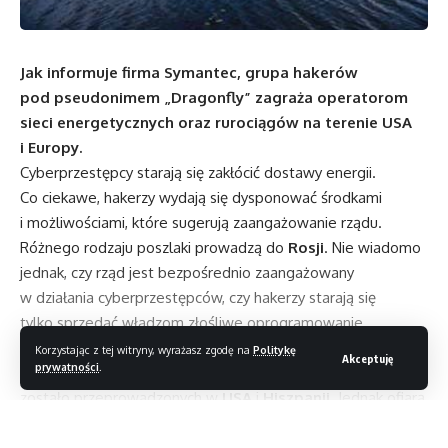
Jak informuje firma Symantec, grupa hakerów
pod pseudonimem „Dragonfly” zagraża operatorom
sieci energetycznych oraz rurociągów na terenie USA
i Europy.
Cyberprzestępcy starają się zakłócić dostawy energii.
Co ciekawe, hakerzy wydają się dysponować środkami
i możliwościami, które sugerują zaangażowanie rządu.
Różnego rodzaju poszlaki prowadzą do
Rosji
. Nie wiadomo
jednak, czy rząd jest bezpośrednio zaangażowany
w działania cyberprzestępców, czy hakerzy starają się
tylko sprzedać władzom złośliwe oprogramowanie.
Zaatakowanych zostało
ponad tysiąc
„strategicznie
Korzystając z tej witryny, wyrażasz zgodę na
Politykę
Akceptuję
prywatności
.
ważnych” firm energetycznych. Około połowy ataków
zostało przeprowadzonych w
USA
i
Hiszpanii
. Jednak ofiarą
padły również instytucje znajdujące się w Polsce, Serbii,
Grecji, Niemczech, Francji czy Rumunii.
Czytaj dalej