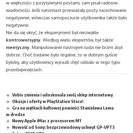
w większości z pozytywnymi postami, sam pisał radosne
wiadomości. Jeśli natomiast przeważały posty nacechowane
negatywnie, wówczas samopoczucie użytkownika także było
negatywne.
Nie da się ukryć, że eksperyment był niezwykle
kontrowersyjny
. Według wielu ekspertów, był także
nieetyczny
. Manipulowanie nastrojem ludzi nie brzmi zbyt
dobrze. Choć badanie było legalne, to w dobrym guście
byłoby, aby użytkownicy wyrazili chęć udziału w tego typu
przedsięwzięciach.
Vobis zmienia i udoskonala swój sklep internetowy
Okazje i oferty w PlayStation Store!
Gra na wątkach kultowej powieści Stanisława Lema
w drodze
Nowy Apple iMac z procesorem M1
Nowość od Sony: bezprzewodowy uchwyt GP-VPT3