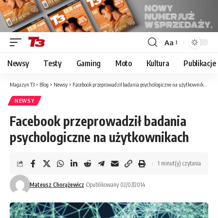
Aa
Font
Resizer
Newsy
Testy
Gaming
Moto
Kultura
Publikacje
Magazyn T3
>
Blog
>
Newsy
>
Facebook przeprowadził badania psychologiczne na użytkownikach
NEWSY
Facebook przeprowadził badania
psychologiczne na użytkownikach
1 minut(y) czytania
Mateusz Chorążewicz
Opublikowany 02/07/2014