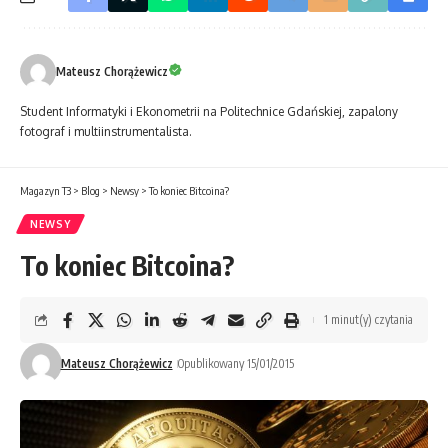
Mateusz Chorążewicz
Student Informatyki i Ekonometrii na Politechnice Gdańskiej, zapalony
fotograf i multiinstrumentalista.
Magazyn T3
>
Blog
>
Newsy
>
To koniec Bitcoina?
NEWSY
To koniec Bitcoina?
1 minut(y) czytania
Mateusz Chorążewicz
Opublikowany 15/01/2015