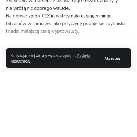
215,31
USD w momencie pisania tego tekstu), analitycy
nie wróżą nic dobrego walucie.
Na domiar złego, CEX.io wstrzymało usługę miningu
bitcoinów w chmurze. Jako przyczynę podaje się zbyt niską
i nadal malejącą cenę kryptowaluty.
Korzystając z tej witryny, wyrażasz zgodę na
Politykę
Wyciekł obrazek dotyczący Kinect 2
Akceptuję
prywatności
.
Mini-PC z Brazosem
W końcu jest! Monitor gamingowy INZONE M3 trafia
Czytaj dalej
na rynek
Microsoft z nowymi informacjami o Xboxie Series X
iPad 2 od piątku w Polsce
//
TAGI:
Bitcoin
S
tylowy, rzetelny, inteligentny – Magazyn T3. Jesteśmy
wiodącym magazynem lifestyle’owym, dostępnym co miesiąc