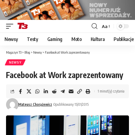
Aa
Font
Resizer
Newsy
Testy
Gaming
Moto
Kultura
Publikacje
Magazyn T3
>
Blog
>
Newsy
>
Facebook at Work zaprezentowany
NEWSY
Facebook at Work zaprezentowany
1 minut(y) czytania
Mateusz Chorążewicz
Opublikowany 15/01/2015