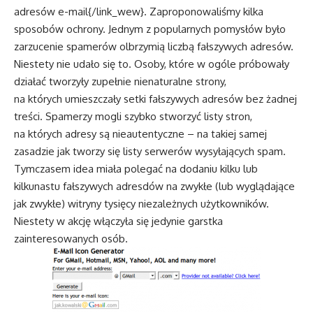
adresów e-mail{/link_wew}. Zaproponowaliśmy kilka
sposobów ochrony. Jednym z popularnych pomysłów było
zarzucenie spamerów olbrzymią liczbą fałszywych adresów.
Niestety nie udało się to. Osoby, które w ogóle próbowały
działać tworzyły zupełnie nienaturalne strony,
na których umieszczały setki fałszywych adresów bez żadnej
treści. Spamerzy mogli szybko stworzyć listy stron,
na których adresy są nieautentyczne – na takiej samej
zasadzie jak tworzy się listy serwerów wysyłających spam.
Tymczasem idea miała polegać na dodaniu kilku lub
kilkunastu fałszywych adresdów na zwykłe (lub wyglądające
jak zwykłe) witryny tysięcy niezależnych użytkowników.
Niestety w akcję włączyła się jedynie garstka
zainteresowanych osób.