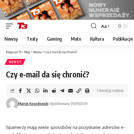
Aa
Font
Resizer
Newsy
Testy
Gaming
Moto
Kultura
Publikacje
Magazyn T3
>
Blog
>
Newsy
>
Czy e-mail da się chronić?
NEWSY
Czy e-mail da się chronić?
7 minut(y) czytania
Marcin Kosedowski
Opublikowany 09/09/2009
Spamerzy mają wiele sposobów na pozyskanie adresów e-