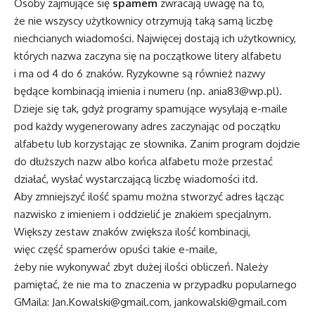
Osoby zajmujące się
spamem
zwracają uwagę na to,
że nie wszyscy użytkownicy otrzymują taką samą liczbę
niechcianych wiadomości. Najwięcej dostają ich użytkownicy,
których nazwa zaczyna się na początkowe litery alfabetu
i ma od 4 do 6 znaków. Ryzykowne są również nazwy
będące kombinacją imienia i numeru (np. ania83@wp.pl).
Dzieje się tak, gdyż programy spamujące wysyłają e-maile
pod każdy wygenerowany adres zaczynając od początku
alfabetu lub korzystając ze słownika. Zanim program dojdzie
do dłuższych nazw albo końca alfabetu może przestać
działać, wysłać wystarczającą liczbę wiadomości itd.
Aby zmniejszyć ilość spamu można stworzyć adres łącząc
nazwisko z imieniem i oddzielić je znakiem specjalnym.
Większy zestaw znaków zwiększa ilość kombinacji,
więc część spamerów opuści takie e-maile,
żeby nie wykonywać zbyt dużej ilości obliczeń. Należy
pamiętać, że nie ma to znaczenia w przypadku popularnego
GMaila: Jan.Kowalski@gmail.com, jankowalski@gmail.com