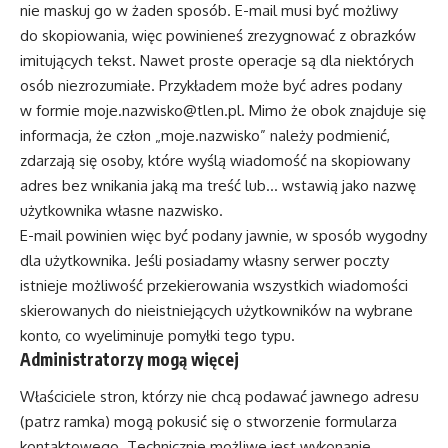
nie maskuj go w żaden sposób. E-mail musi być możliwy
do skopiowania, więc powinieneś zrezygnować z obrazków
imitujących tekst. Nawet proste operacje są dla niektórych
osób niezrozumiałe. Przykładem może być adres podany
w formie moje.nazwisko@tlen.pl. Mimo że obok znajduje się
informacja, że człon „moje.nazwisko” należy podmienić,
zdarzają się osoby, które wyślą wiadomość na skopiowany
adres bez wnikania jaką ma treść lub… wstawią jako nazwę
użytkownika własne nazwisko.
E-mail powinien więc być podany jawnie, w sposób wygodny
dla użytkownika. Jeśli posiadamy własny serwer poczty
istnieje możliwość przekierowania wszystkich wiadomości
skierowanych do nieistniejących użytkowników na wybrane
konto, co wyeliminuje pomyłki tego typu.
Administratorzy mogą więcej
Właściciele stron, którzy nie chcą podawać jawnego adresu
(patrz ramka) mogą pokusić się o stworzenie formularza
kontaktowego. Technicznie możliwe jest wykonanie