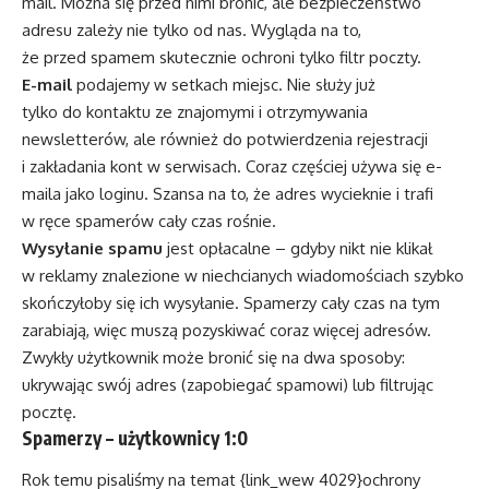
mail. Można się przed nimi bronić, ale bezpieczeństwo
adresu zależy nie tylko od nas. Wygląda na to,
że przed spamem skutecznie ochroni tylko filtr poczty.
E-mail
podajemy w setkach miejsc. Nie służy już
tylko do kontaktu ze znajomymi i otrzymywania
newsletterów, ale również do potwierdzenia rejestracji
i zakładania kont w serwisach. Coraz częściej używa się e-
maila jako loginu. Szansa na to, że adres wycieknie i trafi
w ręce spamerów cały czas rośnie.
Wysyłanie spamu
jest opłacalne – gdyby nikt nie klikał
w reklamy znalezione w niechcianych wiadomościach szybko
skończyłoby się ich wysyłanie. Spamerzy cały czas na tym
zarabiają, więc muszą pozyskiwać coraz więcej adresów.
Zwykły użytkownik może bronić się na dwa sposoby:
ukrywając swój adres (zapobiegać spamowi) lub filtrując
pocztę.
Spamerzy – użytkownicy 1:0
Rok temu pisaliśmy na temat {link_wew 4029}ochrony