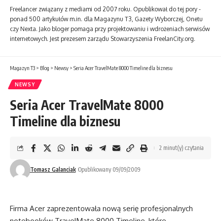
Freelancer związa­ny z mediami od 2007 roku. Opublikował do tej pory ­
ponad 500 artykułów m.in. dla Magazynu T3, Gazety Wyborczej, Onetu
czy Nexta. Jako bloger pomaga przy projektowa­niu i wdroże­niach serwisów
internetowych. Jest prezesem zarządu Stowarzyszenia FreelanCity.org.
Magazyn T3
>
Blog
>
Newsy
>
Seria Acer TravelMate 8000 Timeline dla biznesu
NEWSY
Seria Acer TravelMate 8000
Timeline dla biznesu
2 minut(y) czytania
Tomasz Galanciak
Opublikowany 09/09/2009
Firma Acer zaprezentowała nową serię profesjonalnych
notebooków TravelMate 8000 Timeline, które