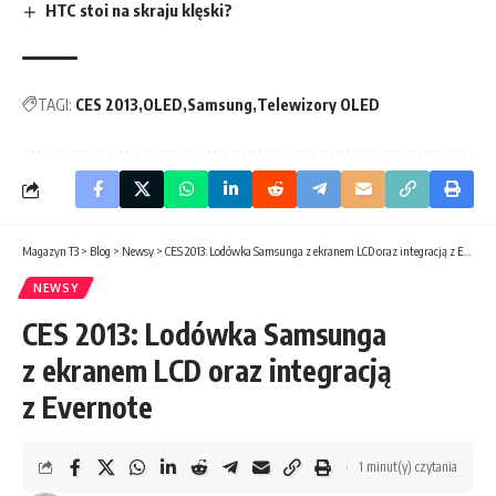
HTC stoi na skraju klęski?
TAGI:
CES 2013
OLED
Samsung
Telewizory OLED
Magazyn T3
>
Blog
>
Newsy
>
CES 2013: Lodówka Samsunga z ekranem LCD oraz integracją z Evernote
NEWSY
CES 2013: Lodówka Samsunga
z ekranem LCD oraz integracją
z Evernote
1 minut(y) czytania