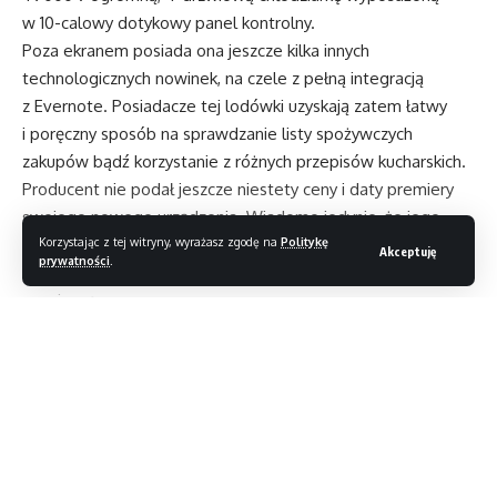
w 10-calowy dotykowy panel kontrolny.
Poza ekranem posiada ona jeszcze kilka innych
technologicznych nowinek, na czele z pełną integracją
z Evernote. Posiadacze tej lodówki uzyskają zatem łatwy
i poręczny sposób na sprawdzanie listy spożywczych
zakupów bądź korzystanie z różnych przepisów kucharskich.
Producent nie podał jeszcze niestety ceny i daty premiery
swojego nowego urządzenia. Wiadomo jedynie, że jego
odpowiednik pozbawiony wyświetlacza LCD będzie
Korzystając z tej witryny, wyrażasz zgodę na
Politykę
Akceptuję
prywatności
.
kosztował 4 000 dolarów i pojawi się w sklepach już
na wiosnę.
Czytaj dalej
Iconia Tab W500 w Polsce
Nowy Ford Puma: atrakcyjny, nowoczesny
i skomunikowany
Kia zapowiada elektryczny samochód EV6
Pierwsze koncepcje bolidów Formuły E w piątym sezonie