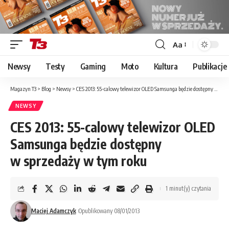
Aa
Font
Resizer
Newsy
Testy
Gaming
Moto
Kultura
Publikacje
Magazyn T3
>
Blog
>
Newsy
>
CES 2013: 55-calowy telewizor OLED Samsunga będzie dostępny w sprzedaży w tym roku
NEWSY
CES 2013: 55-calowy telewizor OLED
Samsunga będzie dostępny
w sprzedaży w tym roku
1 minut(y) czytania
Maciej Adamczyk
Opublikowany 08/01/2013