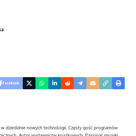
sa
Facebook
t w dziedzinie nowych technologii. Częsty gość programów
ogicznych. Autor wydawnictw książkowych. Pasjonat muzyki,