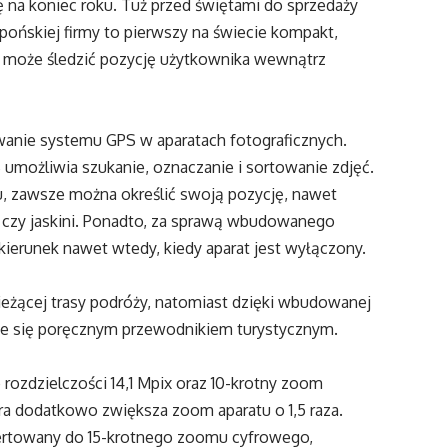
 na koniec roku. Tuż przed świętami do sprzedaży
apońskiej firmy to pierwszy na świecie kompakt,
może śledzić pozycję użytkownika wewnątrz
anie systemu GPS w aparatach fotograficznych.
możliwia szukanie, oznaczanie i sortowanie zdjęć.
 zawsze można określić swoją pozycję, nawet
u czy jaskini. Ponadto, za sprawą wbudowanego
 kierunek nawet wtedy, kiedy aparat jest wyłączony.
eżącej trasy podróży, natomiast dzięki wbudowanej
taje się poręcznym przewodnikiem turystycznym.
ozdzielczości 14,1 Mpix oraz 10-krotny zoom
ra dodatkowo zwiększa zoom aparatu o 1,5 raza.
wertowany do 15-krotnego zoomu cyfrowego,