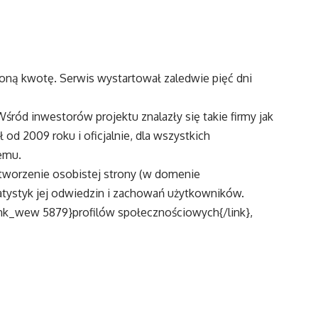
oną kwotę. Serwis wystartował zaledwie pięć dni
śród inwestorów projektu znalazły się takie firmy jak
od 2009 roku i oficjalnie, dla wszystkich
emu.
stworzenie osobistej strony (w domenie
atystyk jej odwiedzin i zachowań użytkowników.
{link_wew 5879}profilów społecznościowych{/link},
 Lindsay Campbell czy Dick Costolo.
, swoje zainteresowanie wykazała firma
AOL
. Wczoraj
acja za ile
AOL
kupiła
About.me
.
 z nowym właścicielem. Tony Conrad w 2008 roku