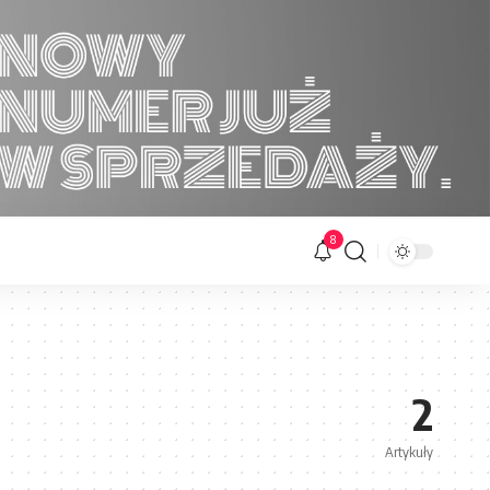
8
2
Artykuły