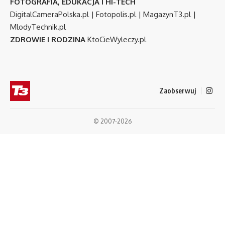
FOTOGRAFIA, EDUKACJA I HI-TECH
DigitalCameraPolska.pl
|
Fotopolis.pl
|
MagazynT3.pl
|
MlodyTechnik.pl
ZDROWIE I RODZINA
KtoCieWyleczy.pl
Zaobserwuj
© 2007-2026