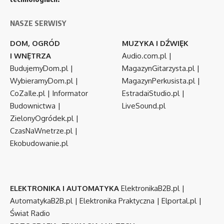
NASZE SERWISY
DOM, OGRÓD
MUZYKA I DŹWIĘK
I WNĘTRZA
Audio.com.pl
|
BudujemyDom.pl
|
MagazynGitarzysta.pl
|
WybieramyDom.pl
|
MagazynPerkusista.pl
|
CoZaIle.pl
|
Informator
EstradaiStudio.pl
|
Budownictwa
|
LiveSound.pl
ZielonyOgródek.pl
|
CzasNaWnetrze.pl
|
Ekobudowanie.pl
ELEKTRONIKA I AUTOMATYKA
ElektronikaB2B.pl
|
AutomatykaB2B.pl
|
Elektronika Praktyczna
|
Elportal.pl
|
Świat Radio