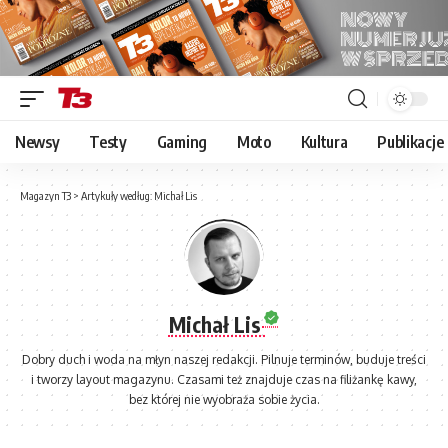
Newsy
Testy
Gaming
Moto
Kultura
Publikacje
Magazyn T3
>
Artykuły według: Michał Lis
Michał Lis
Dobry duch i woda na młyn naszej redakcji. Pilnuje terminów, buduje treści
i tworzy layout magazynu. Czasami też znajduje czas na filiżankę kawy,
bez której nie wyobraża sobie życia.