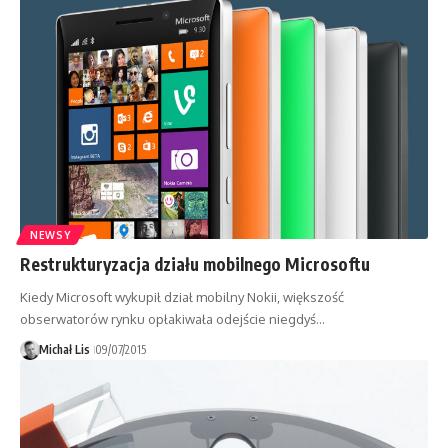
NEWSY
Restrukturyzacja działu mobilnego Microsoftu
Kiedy Microsoft wykupił dział mobilny Nokii, większość
obserwatorów rynku opłakiwała odejście niegdyś…
Michał Lis
09/07/2015