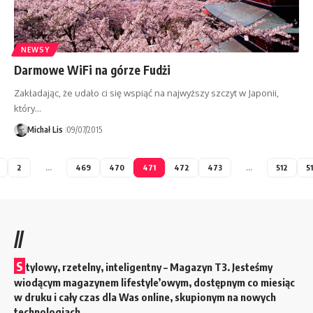
NEWSY
Darmowe WiFi na górze Fudżi
Zakładając, że udało ci się wspiąć na najwyższy szczyt w Japonii,
który…
Michał Lis
09/07/2015
2
…
469
470
471
472
473
…
512
5
//
S
tylowy, rzetelny, inteligentny – Magazyn T3. Jesteśmy
wiodącym magazynem lifestyle’owym, dostępnym co miesiąc
w druku i cały czas dla Was online, skupionym na nowych
technologiach.