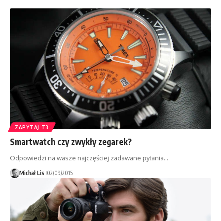
ZAPYTAJ T3
Smartwatch czy zwykły zegarek?
Odpowiedzi na wasze najczęściej zadawane pytania…
Michał Lis
02/09/2015