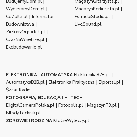
BudujemyDom.pl
|
MagazynGitarzysta.pl
|
WybieramyDom.pl
|
MagazynPerkusista.pl
|
CoZaIle.pl
|
Informator
EstradaiStudio.pl
|
Budownictwa
|
LiveSound.pl
ZielonyOgródek.pl
|
CzasNaWnetrze.pl
|
Ekobudowanie.pl
ELEKTRONIKA I AUTOMATYKA
ElektronikaB2B.pl
|
AutomatykaB2B.pl
|
Elektronika Praktyczna
|
Elportal.pl
|
Świat Radio
FOTOGRAFIA, EDUKACJA I HI-TECH
DigitalCameraPolska.pl
|
Fotopolis.pl
|
MagazynT3.pl
|
MlodyTechnik.pl
ZDROWIE I RODZINA
KtoCieWyleczy.pl