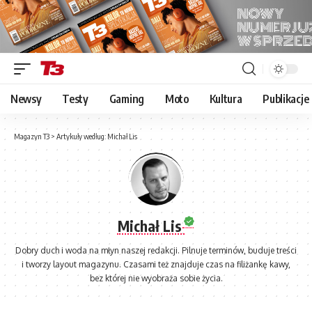
Newsy
Testy
Gaming
Moto
Kultura
Publikacje
Magazyn T3
>
Artykuły według: Michał Lis
Michał Lis
Dobry duch i woda na młyn naszej redakcji. Pilnuje terminów, buduje treści
i tworzy layout magazynu. Czasami też znajduje czas na filiżankę kawy,
bez której nie wyobraża sobie życia.