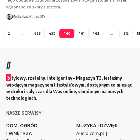
wykonano ze skóry aligatora.
Michał Lis
31/08/2015
2
…
458
459
460
461
462
…
512
5
//
S
tylowy, rzetelny, inteligentny – Magazyn T3. Jesteśmy
wiodącym magazynem lifestyle’owym, dostępnym co miesiąc
w druku i cały czas dla Was online, skupionym na nowych
technologiach.
NASZE SERWISY
DOM, OGRÓD
MUZYKA I DŹWIĘK
I WNĘTRZA
Audio.com.pl
|