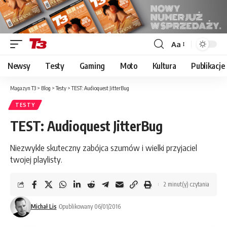
Aa
Font
Resizer
Newsy
Testy
Gaming
Moto
Kultura
Publikacje
Magazyn T3
>
Blog
>
Testy
>
TEST: Audioquest JitterBug
TESTY
TEST: Audioquest JitterBug
Niezwykle skuteczny zabójca szumów i wielki przyjaciel
twojej playlisty.
2 minut(y) czytania
Michał Lis
Opublikowany 06/01/2016