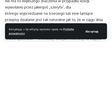
nie ma to większego znaczenia w przypadku kolizji
wywołanej przez jakiegoś „szeryfa”, dla
którego wyprzedzanie na trzeciego lub inne łamiące
przepisy działanie jest tak naturalne jak to, że w ciągu dnia
świeci słońce. Na okoliczność wystąpienia takiej lub równie
Korzystając z tej witryny, wyrażasz zgodę na
Politykę
Akceptuję
niebezpiecznej w skutkach sytuacji warto posiadać porządny
prywatności
.
wideorejestrator – chociażby taki, jak widoczny na zdjęciu
Mio MiVue 658 WiFi.
Czytaj dalej
//