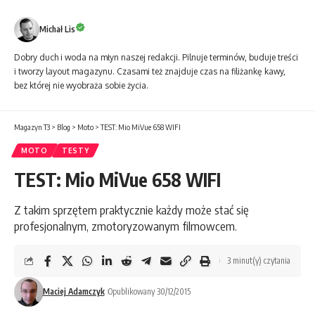
Michał Lis
Dobry duch i woda na młyn naszej redakcji. Pilnuje terminów, buduje treści
i tworzy layout magazynu. Czasami też znajduje czas na filiżankę kawy,
bez której nie wyobraża sobie życia.
Magazyn T3
>
Blog
>
Moto
>
TEST: Mio MiVue 658 WIFI
MOTO
TESTY
TEST: Mio MiVue 658 WIFI
Z takim sprzętem praktycznie każdy może stać się
profesjonalnym, zmotoryzowanym filmowcem.
3 minut(y) czytania
Maciej Adamczyk
Opublikowany 30/12/2015