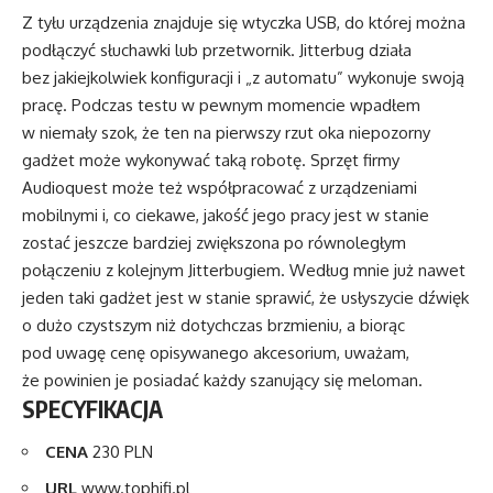
Z tyłu urządzenia znajduje się wtyczka USB, do której można
podłączyć słuchawki lub przetwornik. Jitterbug działa
bez jakiejkolwiek konfiguracji i „z automatu” wykonuje swoją
pracę. Podczas testu w pewnym momencie wpadłem
w niemały szok, że ten na pierwszy rzut oka niepozorny
gadżet może wykonywać taką robotę. Sprzęt firmy
Audioquest może też współpracować z urządzeniami
mobilnymi i, co ciekawe, jakość jego pracy jest w stanie
zostać jeszcze bardziej zwiększona po równoległym
połączeniu z kolejnym Jitterbugiem. Według mnie już nawet
jeden taki gadżet jest w stanie sprawić, że usłyszycie dźwięk
o dużo czystszym niż dotychczas brzmieniu, a biorąc
pod uwagę cenę opisywanego akcesorium, uważam,
że powinien je posiadać każdy szanujący się meloman.
SPECYFIKACJA
CENA
230 PLN
URL
www.tophifi.pl