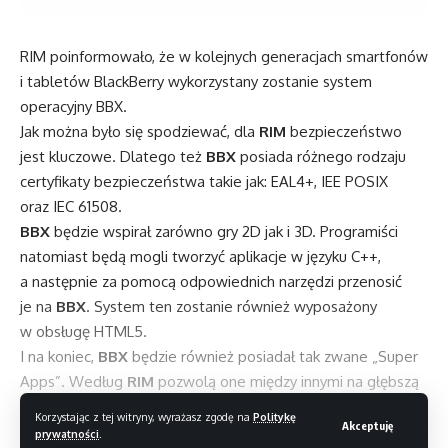
RIM poinformowało, że w kolejnych generacjach smartfonów
i tabletów BlackBerry wykorzystany zostanie system
operacyjny BBX.
Jak można było się spodziewać, dla
RIM
bezpieczeństwo
jest kluczowe. Dlatego też
BBX
posiada różnego rodzaju
certyfikaty bezpieczeństwa takie jak: EAL4+, IEE POSIX
oraz IEC 61508.
BBX
będzie wspirał zarówno gry 2D jak i 3D. Programiści
natomiast będą mogli tworzyć aplikacje w języku C++,
a następnie za pomocą odpowiednich narzędzi przenosić
je na
BBX
. System ten zostanie również wyposażony
w obsługę HTML5.
I na koniec,
BBX
będzie również posiadał tak zwane „Super
Apps”. Według
RIM
pozwolą one między innymi na głębszą
integrację między aplikacjami.
Korzystając z tej witryny, wyrażasz zgodę na
Politykę
Akceptuję
prywatności
.