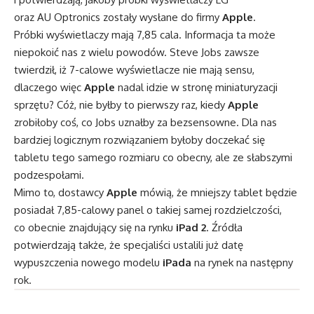
oraz AU Optronics zostały wysłane do firmy
Apple
.
Próbki wyświetlaczy mają 7,85 cala. Informacja ta może
niepokoić nas z wielu powodów. Steve Jobs zawsze
twierdził, iż 7-calowe wyświetlacze nie mają sensu,
dlaczego więc
Apple
nadal idzie w stronę miniaturyzacji
sprzętu? Cóż, nie byłby to pierwszy raz, kiedy
Apple
zrobiłoby coś, co Jobs uznałby za bezsensowne. Dla nas
bardziej logicznym rozwiązaniem byłoby doczekać się
tabletu tego samego rozmiaru co obecny, ale ze słabszymi
podzespołami.
Mimo to, dostawcy
Apple
mówią, że mniejszy tablet będzie
posiadał 7,85-calowy panel o takiej samej rozdzielczości,
co obecnie znajdujący się na rynku
iPad 2
. Źródła
potwierdzają także, że specjaliści ustalili już datę
wypuszczenia nowego modelu
iPada
na rynek na następny
rok.