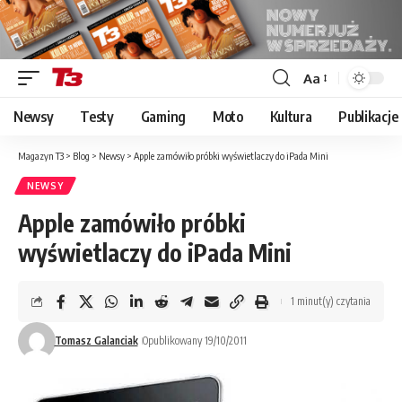
Aa
Font
Resizer
Newsy
Testy
Gaming
Moto
Kultura
Publikacje
Magazyn T3
>
Blog
>
Newsy
>
Apple zamówiło próbki wyświetlaczy do iPada Mini
NEWSY
Apple zamówiło próbki
wyświetlaczy do iPada Mini
1 minut(y) czytania
Tomasz Galanciak
Opublikowany 19/10/2011