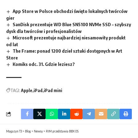
App Store w Polsce obchodzi święto lokalnych twórców
gier
SanDisk prezentuje WD Blue SN5100 NVMe SSD – szybszy
dysk dla twórców i profesjonalistów
Microsoft prezentuje najbardziej niesamowity produkt
od lat
The Frame: ponad 1200 dzieł sztuki dostępnych w Art
Store
Komiks odc. 31. Gdzie leziesz?
TAGI:
Apple
iPad
iPad mini
Magazyn T3
>
Blog
>
Newsy
>
RIM przedstawia BBX OS