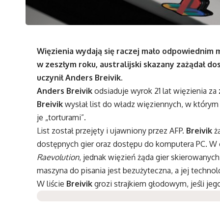
Więzienia wydają się raczej mało odpowiednim 
w zeszłym roku, australijski skazany zażądał d
uczynił Anders Breivik.
Anders Breivik
odsiaduje wyrok 21 lat więzienia za
Breivik
wysłał list do władz więziennych, w którym
je „torturami”.
List został przejęty i ujawniony przez AFP.
Breivik
ż
dostępnych gier oraz dostępu do komputera PC. W 
Raevolution
, jednak więzień żąda gier skierowanyc
maszyna do pisania jest bezużyteczna, a jej technol
W liście
Breivik
grozi strajkiem głodowym, jeśli jeg