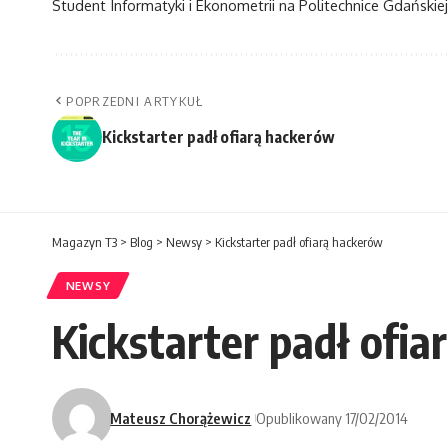
Student Informatyki i Ekonometrii na Politechnice Gdańskiej
POPRZEDNI ARTYKUŁ
Kickstarter padł ofiarą hackerów
Magazyn T3
>
Blog
>
Newsy
>
Kickstarter padł ofiarą hackerów
NEWSY
Kickstarter padł ofi
Mateusz Chorążewicz
Opublikowany 17/02/2014