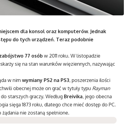
miejscem dla konsol oraz komputerów. Jednak
ostępu do tych urządzeń. Teraz podobnie
zabójstwo 77 osób
w 2011 roku. W listopadzie
 skarży się na stan warunków więziennych, nazywając
ąda w nim
wymiany PS2 na PS3
, poszerzenia ilości
chwili obecnej może on grać w tytuły typu
Rayman
h do starszych graczy. Według
Breivika
, jego obecna
ogia sięga 1873 roku, dlatego chce mieć dostęp do PC.
o żądania nie zostaną spełnione.