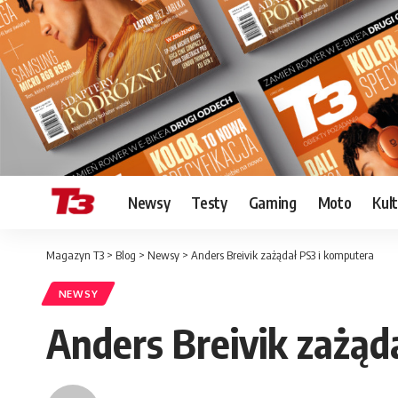
Newsy
Testy
Gaming
Moto
Kul
Magazyn T3
>
Blog
>
Newsy
>
Anders Breivik zażądał PS3 i komputera
NEWSY
Anders Breivik zażąd