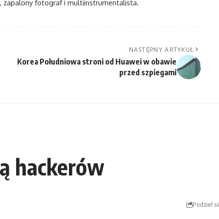
, zapalony fotograf i multiinstrumentalista.
NASTĘPNY ARTYKUŁ
Korea Południowa stroni od Huawei w obawie
przed szpiegami
arą hackerów
Podziel si