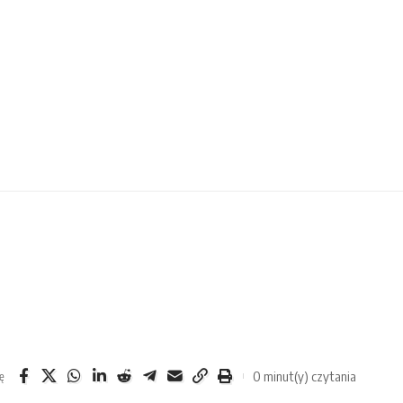
0 minut(y) czytania
ę