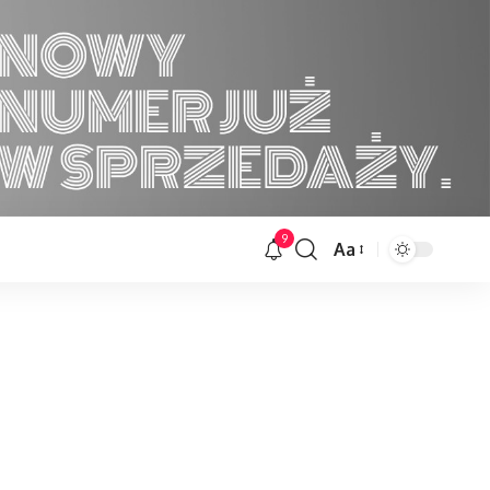
9
Aa
Font
Resizer