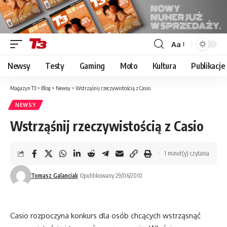
Aa
Font
Resizer
Newsy
Testy
Gaming
Moto
Kultura
Publikacje
Magazyn T3
>
Blog
>
Newsy
>
Wstrząśnij rzeczywistością z Casio
NEWSY
Wstrząśnij rzeczywistością z Casio
1 minut(y) czytania
Tomasz Galanciak
Opublikowany 29/06/2010
Casio rozpoczyna konkurs dla osób chcących wstrząsnąć