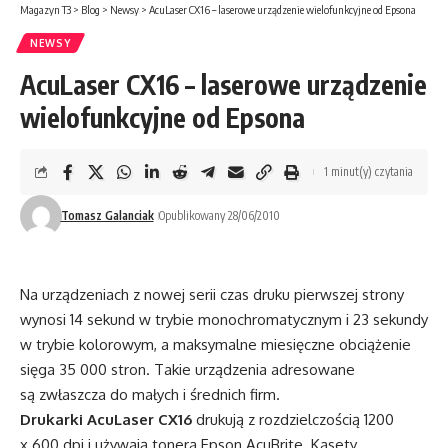
Magazyn T3
>
Blog
>
Newsy
>
AcuLaser CX16 – laserowe urządzenie wielofunkcyjne od Epsona
NEWSY
AcuLaser CX16 – laserowe urządzenie
wielofunkcyjne od Epsona
1 minut(y) czytania
Tomasz Galanciak
Opublikowany 28/06/2010
Na urządzeniach z nowej serii czas druku pierwszej strony
wynosi 14 sekund w trybie monochromatycznym i 23 sekundy
w trybie kolorowym, a maksymalne miesięczne obciążenie
sięga 35 000 stron. Takie urządzenia adresowane
są zwłaszcza do małych i średnich firm.
Drukarki AcuLaser CX16
drukują z rozdzielczością 1200
x 600 dpi i używają tonera Epson AcuBrite. Kasety