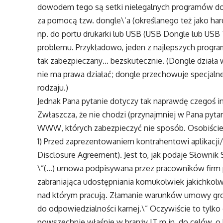
dowodem tego są setki nielegalnych programów do
za pomocą tzw. dongle\’a (określanego też jako har
np. do portu drukarki lub USB (USB Dongle lub USB
problemu. Przykładowo, jeden z najlepszych progr
tak zabezpieczany… bezskutecznie. (Dongle działa 
nie ma prawa działać; dongle przechowuje specjalne
rodzaju.)
Jednak Pana pytanie dotyczy tak naprawdę czegoś i
Zwłaszcza, że nie chodzi (przynajmniej w Pana pytani
WWW, których zabezpieczyć nie sposób. Osobiście
1) Przed zaprezentowaniem kontrahentowi aplikac
Disclosure Agreement). Jest to, jak podaje Słownik
\”(…) umowa podpisywana przez pracowników firm p
zabraniająca udostępniania komukolwiek jakichkol
nad którym pracują. Złamanie warunków umowy gro
do odpowiedzialności karnej.\” Oczywiście to tylko
powszechnie właśnie w branży IT m.in. do celów, o