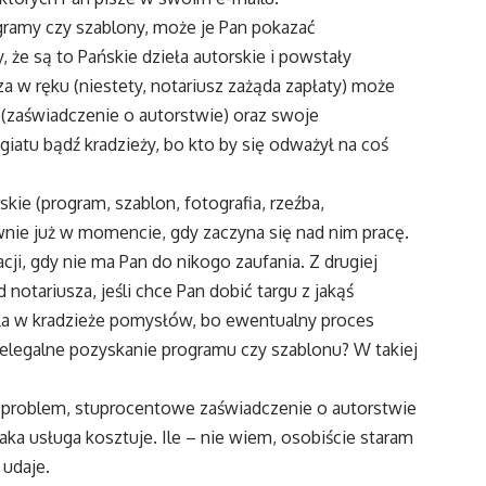
ramy czy szablony, może je Pan pokazać
że są to Pańskie dzieła autorskie i powstały
a w ręku (niestety, notariusz zażąda zapłaty) może
r (zaświadczenie o autorstwie) oraz swoje
iatu bądź kradzieży, bo kto by się odważył na coś
kie (program, szablon, fotografia, rzeźba,
wnie już w momencie, gdy zaczyna się nad nim pracę.
cji, gdy nie ma Pan do nikogo zaufania. Z drugiej
notariusza, jeśli chce Pan dobić targu z jakąś
iła w kradzieże pomysłów, bo ewentualny proces
nielegalne pozyskanie programu czy szablonu? W takiej
a problem, stuprocentowe zaświadczenie o autorstwie
aka usługa kosztuje. Ile – nie wiem, osobiście staram
 udaje.