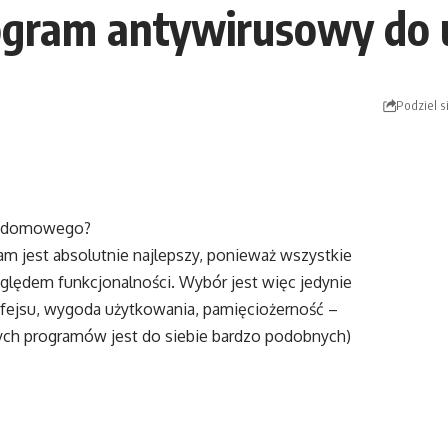
 program antywirusowy d
Podziel s
ku domowego?
ram jest absolutnie najlepszy, ponieważ wszystkie
ględem funkcjonalności. Wybór jest więc jedynie
rfejsu, wygoda użytkowania, pamięciożerność –
zych programów jest do siebie bardzo podobnych)