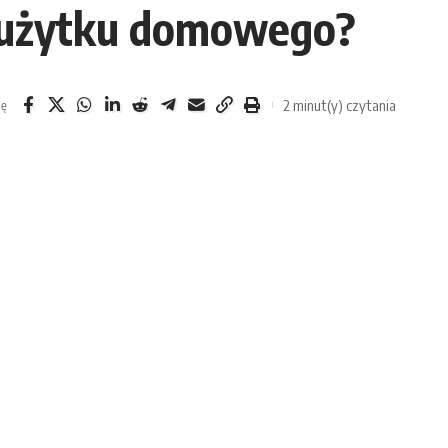
o użytku domowego?
2 minut(y) czytania
ię