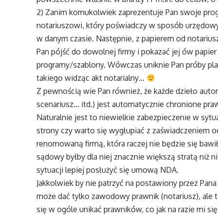
2) Zanim komukolwiek zaprezentuje Pan swoje prog
notariuszowi, który poświadczy w sposób urzędowy, 
w danym czasie. Następnie, z papierem od notariusz
Pan pójść do dowolnej firmy i pokazać jej ów papie
programy/szablony. Wówczas uniknie Pan próby plag
takiego widząc akt notarialny…
Z pewnością wie Pan również, że każde dzieło autors
scenariusz… itd.) jest automatycznie chronione pra
Naturalnie jest to niewielkie zabezpieczenie w sytua
strony czy warto się wygłupiać z zaświadczeniem od 
renomowaną firmą, która raczej nie będzie się baw
sądowy byłby dla niej znacznie większą stratą niż 
sytuacji lepiej posłużyć się umową NDA.
Jakkolwiek by nie patrzyć na postawiony przez Pan
może dać tylko zawodowy prawnik (notariusz), ale t
się w ogóle unikać prawników, co jak na razie mi się