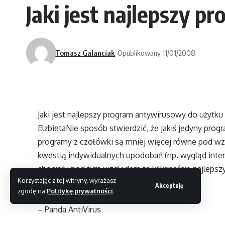
Jaki jest najlepszy
Tomasz Galanciak
Opublikowany 11/01/2008
Jaki jest najlepszy program antywirusowy do użyt
Elżbieta
Nie sposób stwierdzić, że jakiś jedyny prog
programy z czołówki są mniej więcej równe pod wz
kwestią indywidualnych upodobań (np. wygląd inte
chociaż i pod tym względem te kilkanaście najleps
Korzystając z tej witryny, wyrażasz
i ewentualnie ceny. Oto te programy:
Akceptuję
zgodę na
Politykę prywatności
.
– Norton AntiVirus
– Panda AntiVirus
– NOD32