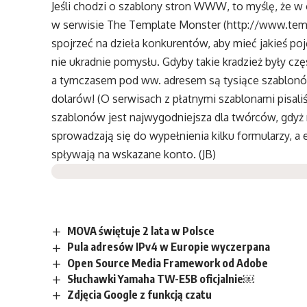
Jeśli chodzi o szablony stron WWW, to myślę, że 
w serwisie The Template Monster (http://www.tem
spojrzeć na dzieła konkurentów, aby mieć jakieś poj
nie ukradnie pomysłu. Gdyby takie kradzież były czę
a tymczasem pod ww. adresem są tysiące szablonów,
dolarów! (O serwisach z płatnymi szablonami pisali
szablonów jest najwygodniejsza dla twórców, gdyż 
sprowadzają się do wypełnienia kilku formularzy, 
spływają na wskazane konto. (JB)
MOVA świętuje 2 lata w Polsce
Pula adresów IPv4 w Europie wyczerpana
Open Source Media Framework od Adobe
Słuchawki Yamaha TW-E5B oficjalnie￼
Zdjęcia Google z funkcją czatu