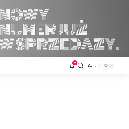
9
Aa
Font
Resizer