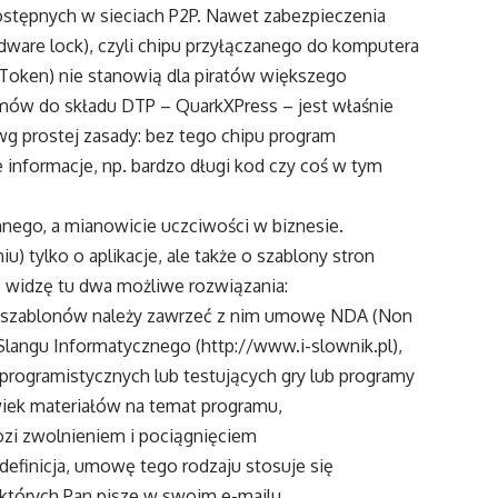
stępnych w sieciach P2P. Nawet zabezpieczenia
dware lock), czyli chipu przyłączanego do komputera
 Token) nie stanowią dla piratów większego
amów do składu DTP – QuarkXPress – jest właśnie
wg prostej zasady: bez tego chipu program
 informacje, np. bardzo długi kod czy coś w tym
nnego, a mianowicie uczciwości w biznesie.
u) tylko o aplikacje, ale także o szablony stron
 widzę tu dwa możliwe rozwiązania:
ji/szablonów należy zawrzeć z nim umowę NDA (Non
 Slangu Informatycznego (http://www.i-slownik.pl),
rogramistycznych lub testujących gry lub programy
wiek materiałów na temat programu,
zi zwolnieniem i pociągnięciem
 definicja, umowę tego rodzaju stosuje się
 których Pan pisze w swoim e-mailu.