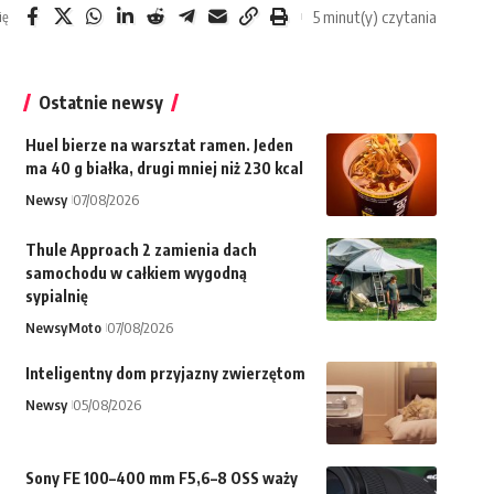
5 minut(y) czytania
ię
Ostatnie newsy
Huel bierze na warsztat ramen. Jeden
ma 40 g białka, drugi mniej niż 230 kcal
Newsy
07/08/2026
Thule Approach 2 zamienia dach
samochodu w całkiem wygodną
sypialnię
Newsy
Moto
07/08/2026
Inteligentny dom przyjazny zwierzętom
Newsy
05/08/2026
Sony FE 100–400 mm F5,6–8 OSS waży