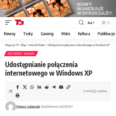
Aa
Font
Resizer
Newsy
Testy
Gaming
Moto
Kultura
Publikacje
Magazyn T3
>
Blog
>
Internet Maker
>
Udostępnianie połączenia internetowego w Windows XP
INTERNET MAKER
Udostępnianie połączenia
internetowego w Windows XP
6 minut(y) czytania
Tomasz Galanciak
Opublikowany 24/05/2007