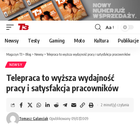
Aa
Font
Resizer
Newsy
Testy
Gaming
Moto
Kultura
Publikacje
Magazyn T3
>
Blog
>
Newsy
>
Telepraca to wyższa wydajność pracy i satysfakcja pracowników
NEWSY
Telepraca to wyższa wydajność
pracy i satysfakcja pracowników
2 minut(y) czytania
Tomasz Galanciak
Opublikowany 09/07/2009