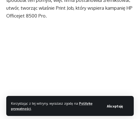
spodobał ten pomysł, więc firma postanowiła zremiksować
utwór, tworząc właśnie Print Job, który wspiera kampanię HP
Officejet 8500 Pro.
Korzystając z tej witryny, wyrażasz zgodę na
Politykę
Akceptuję
prywatności
.