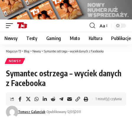
Aa
Font
Resizer
Newsy
Testy
Gaming
Moto
Kultura
Publikacje
Magazyn T3
>
Blog
>
Newsy
>
Symantec ostrzega – wyciek danych z Facebooka
NEWSY
Symantec ostrzega – wyciek danych
z Facebooka
1 minut(y) czytania
Tomasz Galanciak
Opublikowany 12/05/2011