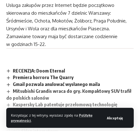
Usługa zakupów przez Internet będzie początkowo
skierowana do mieszkańców 7 dzielnic Warszawy:
Śródmieście, Ochota, Mokotów, Żoliborz, Praga Południe,
Ursynów i Wola oraz dla mieszkańców Piaseczna.
Zamawiane towary maja być dostarczane codziennie
w godzinach 15-22.
RECENZJA: Doom Eternal
Premiera horroru The Quarry
Gmail pozwala anulować wysłanego maila
Mitsubishi Grandis wraca do gry. Kompaktowy SUV trafił
do polskich salonów
Kaspersky Lab patentuje przełomową technologię
Korzystając z tej witryny, wyrażasz zgodę na
Politykę
Akceptuję
prywatności
.
TAGI:
Sklep internetowy