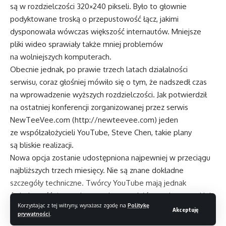
są w rozdzielczości 320×240 pikseli. Było to głownie
podyktowane troską o przepustowość łącz, jakimi
dysponowała wówczas większość internautów. Mniejsze
pliki wideo sprawiały także mniej problemów
na wolniejszych komputerach.
Obecnie jednak, po prawie trzech latach działalności
serwisu, coraz głośniej mówiło się o tym, że nadszedł czas
na wprowadzenie wyższych rozdzielczości. Jak potwierdził
na ostatniej konferencji zorganizowanej przez serwis
NewTeeVee.com (
http://newteevee.com
) jeden
ze współzałożycieli YouTube, Steve Chen, takie plany
są bliskie realizacji.
Nowa opcja zostanie udostępniona najpewniej w przeciągu
najbliższych trzech miesięcy. Nie są znane dokładne
szczegóły techniczne. Twórcy YouTube mają jednak
świadomość, że zamieszczanie materiałów w zbyt wysokiej
Korzystając z tej witryny, wyrażasz zgodę na
Politykę
rozdzielczości sprawiłoby, że ich ściąganie trwałoby dłużej,
Akceptuję
prywatności
.
co mogłoby zniechęcić użytkowników. Zmiany nie oznaczają