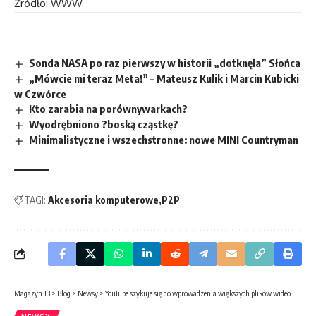
Źródło: WWW
Sonda NASA po raz pierwszy w historii „dotknęła” Słońca
„Mówcie mi teraz Meta!” – Mateusz Kulik i Marcin Kubicki
w Czwórce
Kto zarabia na porównywarkach?
Wyodrębniono ?boską cząstkę?
Minimalistyczne i wszechstronne: nowe MINI Countryman
TAGI:
Akcesoria komputerowe
P2P
Magazyn T3
>
Blog
>
Newsy
>
YouTube szykuje się do wprowadzenia większych plików wideo