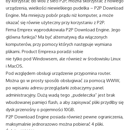
by korzystać do woli z sieci P2P, można skorzystać z nowego
urządzenia, wielkości niewielkiego pudełka – P2P Download
Engine. Ma mniejszy pobór prądu niż komputer, a może
okazać się równie użyteczny przy korzystaniu z P2P.
Firma Emprex wyprodukowała P2P Download Engine. Jego
główna funkcja? Ma być alternatywą dla włączonych
komputerów, przy pomocy których następuje wymiana
plikami. Product Emprexa poradzi sobie
nie tylko pod Windowsem, ale również w środowisku Linux
i MacOS.
Pod względem obsługi urządzenie przypomina router.
Można go w prosty sposób obsługiwać za pomocą WWW,
po wpisaniu adresu przeglądarki zobaczymy panel
administracyjny. Dużą wadą tego „pudełeczka” jest brak
wbudowanej pamięci flash, a aby zapisywać pliki przydłby się
dysk przenośny o pojemności 10GB.
P2P Download Engine posiada również pewne ograniczenia,
maksymalnie jednorazowo można pobierać 4 pliki.