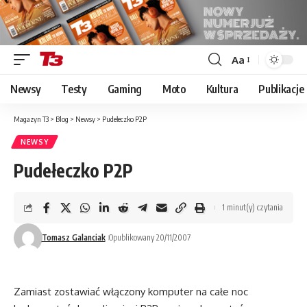
Aa
Font
Resizer
Newsy
Testy
Gaming
Moto
Kultura
Publikacje
Magazyn T3
>
Blog
>
Newsy
>
Pudełeczko P2P
NEWSY
Pudełeczko P2P
1 minut(y) czytania
Tomasz Galanciak
Opublikowany 20/11/2007
Zamiast zostawiać włączony komputer na całe noc