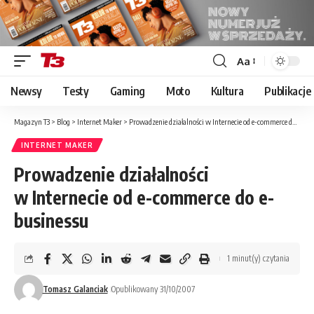
Aa
Font
Resizer
Newsy
Testy
Gaming
Moto
Kultura
Publikacje
Magazyn T3
>
Blog
>
Internet Maker
>
Prowadzenie działalności w Internecie od e-commerce do e-businessu
INTERNET MAKER
Prowadzenie działalności
w Internecie od e-commerce do e-
businessu
1 minut(y) czytania
Tomasz Galanciak
Opublikowany 31/10/2007