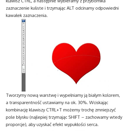
klawisz CTRL, a następnie wybieramy z przybornika
zaznaczenie kuliste i trzymając ALT odcinamy odpowiedni
kawałek zaznaczenia.
Tworzymy nową warstwę i wypełniamy ją białym kolorem,
a transparentność ustawiamy na ok. 30%. Wciskając
kombinację klawiszy CTRL+T możemy trochę zmniejszyć
pole błysku (najlepiej trzymając SHIFT – zachowamy wtedy
proporcje), aby uzyskać efekt wypukłości serca.