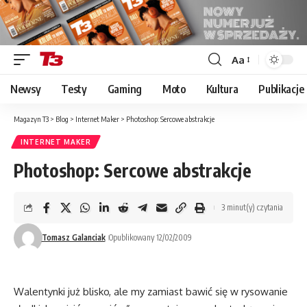
Aa
Font
Resizer
Newsy
Testy
Gaming
Moto
Kultura
Publikacje
Magazyn T3
>
Blog
>
Internet Maker
>
Photoshop: Sercowe abstrakcje
INTERNET MAKER
Photoshop: Sercowe abstrakcje
3 minut(y) czytania
Tomasz Galanciak
Opublikowany 12/02/2009
Walentynki już blisko, ale my zamiast bawić się w rysowanie