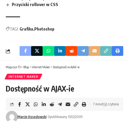
Przyciski rollover w CSS
TAGI:
Grafika
Photoshop
Magazyn T3
>
Blog
>
Internet Maker
>
Dostępność w AJAX-ie
INTERNET MAKER
Dostępność w AJAX-ie
7 minut(y) czytania
Marcin Kosedowski
Opublikowany 11/02/2009