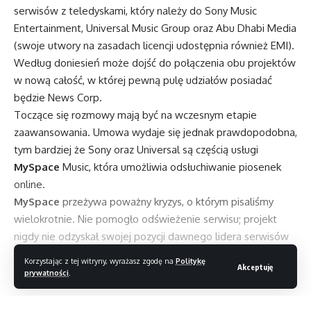
serwisów z teledyskami, który należy do Sony Music
Entertainment, Universal Music Group oraz Abu Dhabi Media
(swoje utwory na zasadach licencji udostępnia również EMI).
Według doniesień może dojść do połączenia obu projektów
w nową całość, w której pewną pulę udziałów posiadać
będzie News Corp.
Toczące się rozmowy mają być na wczesnym etapie
zaawansowania. Umowa wydaje się jednak prawdopodobna,
tym bardziej że Sony oraz Universal są częścią usługi
MySpace
Music, która umożliwia odsłuchiwanie piosenek
online.
MySpace
przeżywa poważny kryzys, o którym pisaliśmy
wielokrotnie. Nie pomogło odświeżenie serwisu; projekt
nigdy nie odzyskał swojej pozycji dawnego lidera serwisów
społecznościowych, a symbolem kryzysu stało się zwolnienie
Korzystając z tej witryny, wyrażasz zgodę na
Politykę
Akceptuję
47 proc. pracowników firmy w połowie stycznia.
prywatności
.
Czytaj dalej