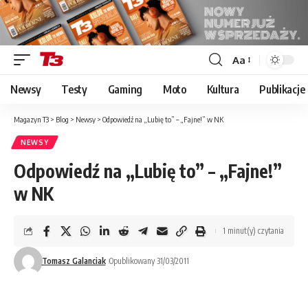
Aa
Font
Resizer
Newsy
Testy
Gaming
Moto
Kultura
Publikacje
Magazyn T3
>
Blog
>
Newsy
>
Odpowiedź na „Lubię to” – „Fajne!” w NK
NEWSY
Odpowiedź na „Lubię to” – „Fajne!”
w NK
1 minut(y) czytania
Tomasz Galanciak
Opublikowany 31/03/2011