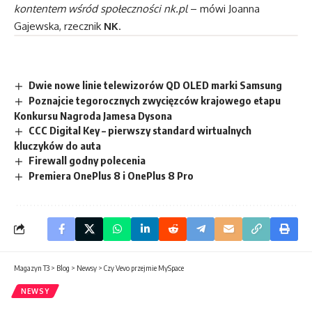
kontentem wśród społeczności
nk.pl
– mówi Joanna
Gajewska, rzecznik
NK
.
Dwie nowe linie telewizorów QD OLED marki Samsung
Poznajcie tegorocznych zwycięzców krajowego etapu
Konkursu Nagroda Jamesa Dysona
CCC Digital Key – pierwszy standard wirtualnych
kluczyków do auta
Firewall godny polecenia
Premiera OnePlus 8 i OnePlus 8 Pro
Magazyn T3
>
Blog
>
Newsy
>
Czy Vevo przejmie MySpace
NEWSY