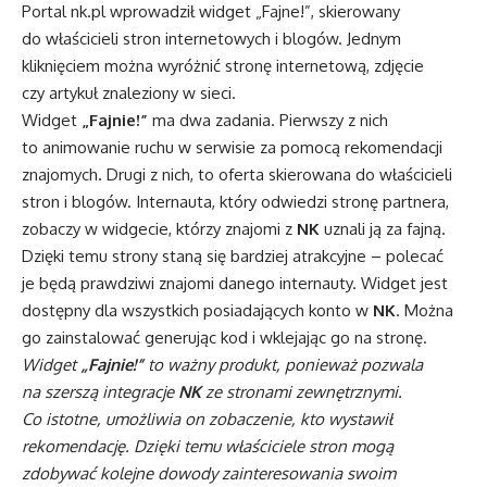
Portal nk.pl wprowadził widget „Fajne!”, skierowany
do właścicieli stron internetowych i blogów. Jednym
kliknięciem można wyróżnić stronę internetową, zdjęcie
czy artykuł znaleziony w sieci.
Widget
„Fajnie!”
ma dwa zadania. Pierwszy z nich
to animowanie ruchu w serwisie za pomocą rekomendacji
znajomych. Drugi z nich, to oferta skierowana do właścicieli
stron i blogów. Internauta, który odwiedzi stronę partnera,
zobaczy w widgecie, którzy znajomi z
NK
uznali ją za fajną.
Dzięki temu strony staną się bardziej atrakcyjne – polecać
je będą prawdziwi znajomi danego internauty. Widget jest
dostępny dla wszystkich posiadających konto w
NK
. Można
go zainstalować generując kod i wklejając go na stronę.
Widget
„Fajnie!”
to ważny produkt, ponieważ pozwala
na szerszą integracje
NK
ze stronami zewnętrznymi.
Co istotne, umożliwia on zobaczenie, kto wystawił
rekomendację. Dzięki temu właściciele stron mogą
zdobywać kolejne dowody zainteresowania swoim