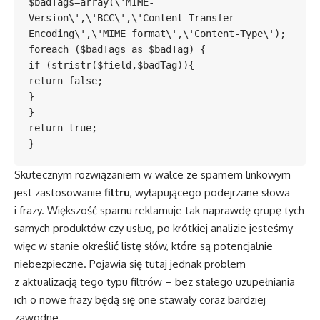
$badTags=array(\'MIME-
Version\',\'BCC\',\'Content-Transfer-
Encoding\',\'MIME format\',\'Content-Type\');

foreach ($badTags as $badTag) {

if (stristr($field,$badTag)){

return false;

}

}

return true;

}
Skutecznym rozwiązaniem w walce ze spamem linkowym
jest zastosowanie
filtru
, wyłapującego podejrzane słowa
i frazy. Większość spamu reklamuje tak naprawdę grupę tych
samych produktów czy usług, po krótkiej analizie jesteśmy
więc w stanie określić listę słów, które są potencjalnie
niebezpieczne. Pojawia się tutaj jednak problem
z aktualizacją tego typu filtrów – bez stałego uzupełniania
ich o nowe frazy będą się one stawały coraz bardziej
zawodne.