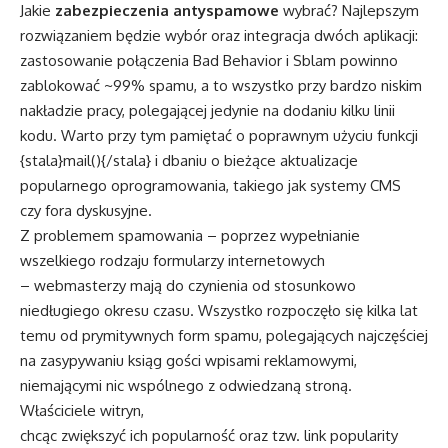
Jakie
zabezpieczenia antyspamowe
wybrać? Najlepszym
rozwiązaniem będzie wybór oraz integracja dwóch aplikacji:
zastosowanie połączenia Bad Behavior i Sblam powinno
zablokować ~99% spamu, a to wszystko przy bardzo niskim
nakładzie pracy, polegającej jedynie na dodaniu kilku linii
kodu. Warto przy tym pamiętać o poprawnym użyciu funkcji
{stala}mail(){/stala} i dbaniu o bieżące aktualizacje
popularnego oprogramowania, takiego jak systemy CMS
czy fora dyskusyjne.
Z problemem spamowania – poprzez wypełnianie
wszelkiego rodzaju formularzy internetowych
– webmasterzy mają do czynienia od stosunkowo
niedługiego okresu czasu. Wszystko rozpoczęło się kilka lat
temu od prymitywnych form spamu, polegających najczęściej
na zasypywaniu ksiąg gości wpisami reklamowymi,
niemającymi nic wspólnego z odwiedzaną stroną.
Właściciele witryn,
chcąc zwiększyć ich popularność oraz tzw. link popularity