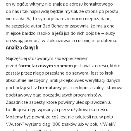
on w ogóle witryny, nie znajdzie adresu kontaktowego
do nas i tak naprawdę będzie myślał, że strona po prostu
nie działa. Są to sytuacje bardzo mocno niepożądane,
na szczęście autor Bad Behavior zapewnia, że mają one
miejsce bardzo rzadko, a jeśli już do nich dojdzie – służy
on swoją pomocą w zlokalizowaniu i usunięciu problemu.
Analiza danych
Najczęściej stosowanym zabezpieczeniem
przed
formularzowym spamem
jest analiza treści, które
zostały przez niego przesłane do serwera. Jest to krok
absolutnie niezbędny. Brak jakiejkolwiek weryfikacji danych
pochodzących z
formularzy
jest niedopuszczalny i stanowi
podstawowy błąd początkujących programistów.
Zasadnicze aspekty, które powinny ulec sprawdzeniu,
to długość i typ wpisanych przez użytkownika treści.
Możemy być pewni, że coś jest nie tak, jeśli np. w polu
\”Autor\” wysłano ciąg 1000 znaków lub w polu \”Wiek\”