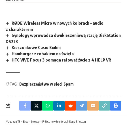
RØDE Wireless Micro w nowych kolorach – audio
z charakterem
Synology wprowadza dwukieszeniową stację DiskStation
DS223
Kieszonkowe Casio Exilim
Hamburger z robakiem na święta
HTC VIVE Focus 3 pomaga ratować życie z 4 HELP VR
TAGI:
Bezpieczeństwo w sieci
Spam
Magazyn T3
>
Blog
>
Newsy
>
F-Secure w telefonach Sony Ericsson