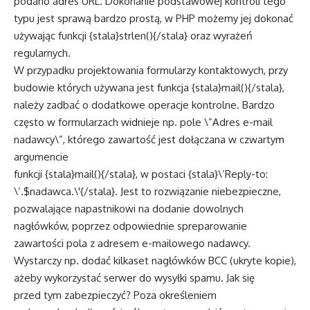
podano adres URL. Dokonanie podstawowej kontroli tego
typu jest sprawą bardzo prostą, w PHP możemy jej dokonać
używając funkcji {stala}strlen(){/stala} oraz wyrażeń
regularnych.
W przypadku projektowania formularzy kontaktowych, przy
budowie których używana jest funkcja {stala}mail(){/stala},
należy zadbać o dodatkowe operacje kontrolne. Bardzo
często w formularzach widnieje np. pole \”Adres e-mail
nadawcy\”, którego zawartość jest dołączana w czwartym
argumencie
funkcji {stala}mail(){/stala}, w postaci {stala}\’Reply-to:
\’.$nadawca.\'{/stala}. Jest to rozwiązanie niebezpieczne,
pozwalające napastnikowi na dodanie dowolnych
nagłówków, poprzez odpowiednie spreparowanie
zawartości pola z adresem e-mailowego nadawcy.
Wystarczy np. dodać kilkaset nagłówków BCC (ukryte kopie),
ażeby wykorzystać serwer do wysyłki spamu. Jak się
przed tym zabezpieczyć? Poza określeniem