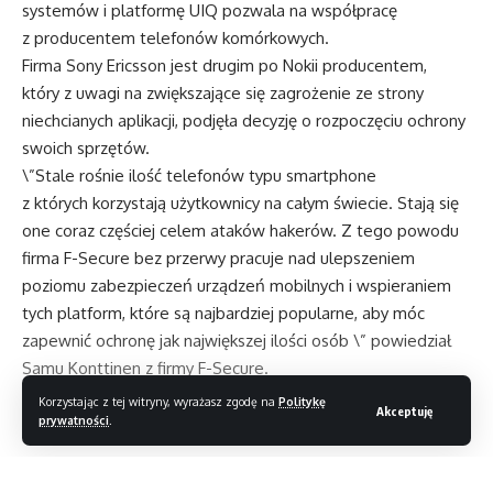
systemów i platformę UIQ pozwala na współpracę
z producentem telefonów komórkowych.
Firma Sony Ericsson jest drugim po Nokii producentem,
który z uwagi na zwiększające się zagrożenie ze strony
niechcianych aplikacji, podjęła decyzję o rozpoczęciu ochrony
swoich sprzętów.
\”Stale rośnie ilość telefonów typu smartphone
z których korzystają użytkownicy na całym świecie. Stają się
one coraz częściej celem ataków hakerów. Z tego powodu
firma F-Secure bez przerwy pracuje nad ulepszeniem
poziomu zabezpieczeń urządzeń mobilnych i wspieraniem
tych platform, które są najbardziej popularne, aby móc
zapewnić ochronę jak największej ilości osób \” powiedział
Samu Konttinen z firmy F-Secure.
Źródło: Informacja prasowa
Korzystając z tej witryny, wyrażasz zgodę na
Politykę
Akceptuję
prywatności
.
LG oficjalnie zaprezentowało opaskę Life Band Touch