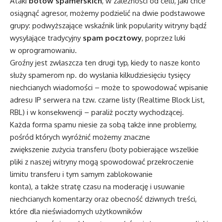
Ataki
botów spamerskich
, w zależności od celu, jaki chce
osiągnąć agresor, możemy podzielić na dwie podstawowe
grupy: podwyższające wskaźnik link popularity witryny bądź
wysyłające tradycyjny
spam pocztowy
, poprzez luki
w oprogramowaniu.
Groźny jest zwłaszcza ten drugi typ, kiedy to nasze konto
służy spamerom np. do wysłania kilkudziesięciu tysięcy
niechcianych wiadomości – może to spowodować wpisanie
adresu IP serwera na tzw. czarne listy (Realtime Block List,
RBL) i w konsekwencji – paraliż poczty wychodzącej.
Każda forma spamu niesie za sobą także inne problemy,
pośród których wyróżnić możemy znaczne
zwiększenie zużycia transferu (boty pobierające wszelkie
pliki z naszej witryny mogą spowodować przekroczenie
limitu transferu i tym samym zablokowanie
konta), a także stratę czasu na moderację i usuwanie
niechcianych komentarzy oraz obecność dziwnych treści,
które dla nieświadomych użytkowników