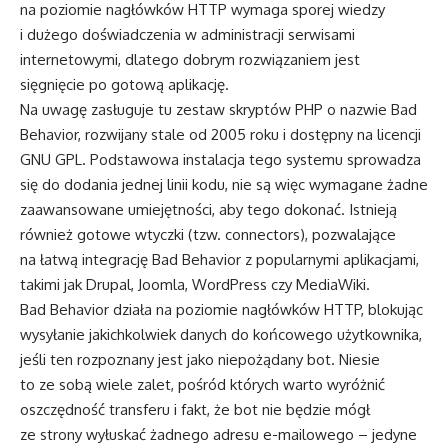
na poziomie nagłówków HTTP wymaga sporej wiedzy
i dużego doświadczenia w administracji serwisami
internetowymi, dlatego dobrym rozwiązaniem jest
sięgnięcie po gotową aplikację.
Na uwagę zasługuje tu zestaw skryptów PHP o nazwie Bad
Behavior, rozwijany stale od 2005 roku i dostępny na licencji
GNU GPL. Podstawowa instalacja tego systemu sprowadza
się do dodania jednej linii kodu, nie są więc wymagane żadne
zaawansowane umiejętności, aby tego dokonać. Istnieją
również gotowe wtyczki (tzw. connectors), pozwalające
na łatwą integrację Bad Behavior z popularnymi aplikacjami,
takimi jak Drupal, Joomla, WordPress czy MediaWiki.
Bad Behavior działa na poziomie nagłówków HTTP, blokując
wysyłanie jakichkolwiek danych do końcowego użytkownika,
jeśli ten rozpoznany jest jako niepożądany bot. Niesie
to ze sobą wiele zalet, pośród których warto wyróżnić
oszczędność transferu i fakt, że bot nie będzie mógł
ze strony wyłuskać żadnego adresu e-mailowego – jedyne