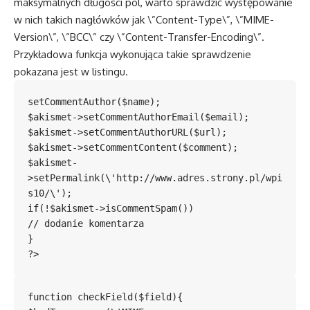
maksymalnych długości pól, warto sprawdzić występowanie
w nich takich nagłówków jak \”Content-Type\”, \”MIME-
Version\”, \”BCC\” czy \”Content-Transfer-Encoding\”.
Przykładowa funkcja wykonująca takie sprawdzenie
pokazana jest w listingu.
setCommentAuthor($name);

$akismet->setCommentAuthorEmail($email);

$akismet->setCommentAuthorURL($url);

$akismet->setCommentContent($comment);

$akismet-
>setPermalink(\'http://www.adres.strony.pl/wpi
s10/\');

if(!$akismet->isCommentSpam())

// dodanie komentarza

}

?>
function checkField($field){
