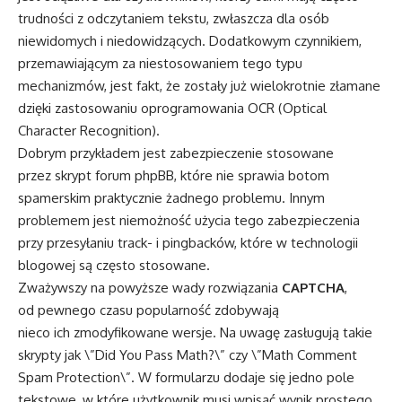
trudności z odczytaniem tekstu, zwłaszcza dla osób
niewidomych i niedowidzących. Dodatkowym czynnikiem,
przemawiającym za niestosowaniem tego typu
mechanizmów, jest fakt, że zostały już wielokrotnie złamane
dzięki zastosowaniu oprogramowania OCR (Optical
Character Recognition).
Dobrym przykładem jest zabezpieczenie stosowane
przez skrypt forum phpBB, które nie sprawia botom
spamerskim praktycznie żadnego problemu. Innym
problemem jest niemożność użycia tego zabezpieczenia
przy przesyłaniu track- i pingbacków, które w technologii
blogowej są często stosowane.
Zważywszy na powyższe wady rozwiązania
CAPTCHA
,
od pewnego czasu popularność zdobywają
nieco ich zmodyfikowane wersje. Na uwagę zasługują takie
skrypty jak \”Did You Pass Math?\” czy \”Math Comment
Spam Protection\”. W formularzu dodaje się jedno pole
tekstowe, w które użytkownik musi wpisać wynik prostego