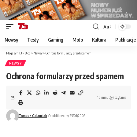
Aa
Font
Resizer
Newsy
Testy
Gaming
Moto
Kultura
Publikacje
Magazyn T3
>
Blog
>
Newsy
>
Ochrona formularzy przed spamem
NEWSY
Ochrona formularzy przed spamem
16 minut(y) czytania
Tomasz Galanciak
Opublikowany 25/01/2008