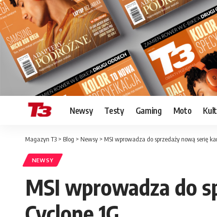
Newsy
Testy
Gaming
Moto
Kul
Magazyn T3
>
Blog
>
Newsy
>
MSI wprowadza do sprzedaży nową serię kar
NEWSY
MSI wprowadza do sp
Cyclone 1G