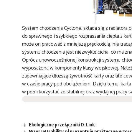
System chłodzenia Cyclone, składa się z radiatora o
do sprawnego i szybkiego rozpraszania ciepła z kar
może on pracować z mniejszą prędkością, nie tracąc
systemu chłodzenia jest niezwykle cicha, co ma zn
Oprócz unowocześnionej konstrukcji systemu chłod
wyposażona w komponenty klasy wojskowej. Należ
zapewniające dłuższą żywotność karty oraz lite ce
w czasie pracy pod obciążeniem. Dzięki temu, karta
w pełni korzystać ze stabilnej oraz wydajnej pracy 
Ekologiczne przełączniki D-Link
WzorceUsability.pl prezentuje praktyczne wzor