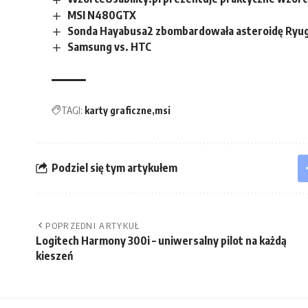
MSI N480GTX
Sonda Hayabusa2 zbombardowała asteroidę Ryu
Samsung vs. HTC
TAGI:
karty graficzne
msi
Podziel się tym artykułem
POPRZEDNI ARTYKUŁ
Logitech Harmony 300i – uniwersalny pilot na każdą
kieszeń