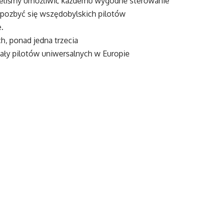
hcieliśmy umożliwić każdemu wygodne sterowanie
 pozbyć się wszędobylskich pilotów
.
h, ponad jedna trzecia
ły pilotów uniwersalnych w Europie
ji. Logitech Harmony 300i Remote jest inny. Dzięki
zonemu specjalnie
stalację pilota. Wystarczy tylko podłączyć urządzenie
m i wybrać model swojego sprzętu, a my zajmiemy
ełną kontrolę nad swoim centrum rozrywki.