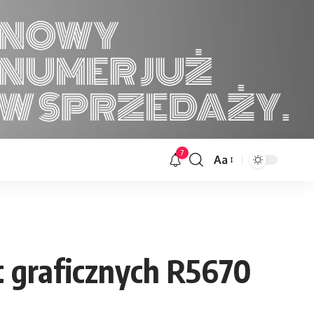
7
Aa
Font
Resizer
 graficznych R5670