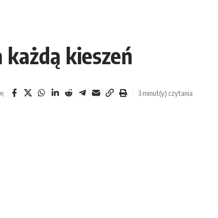
a każdą kieszeń
3 minut(y) czytania
ię