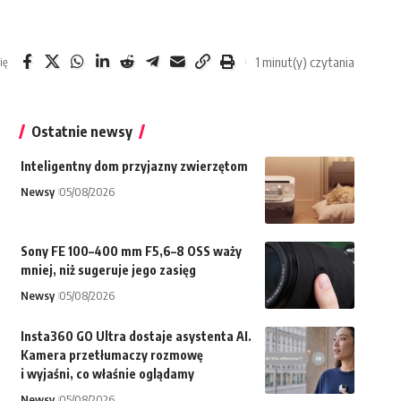
1 minut(y) czytania
ię
Ostatnie newsy
Inteligentny dom przyjazny zwierzętom
Newsy
05/08/2026
Sony FE 100–400 mm F5,6–8 OSS waży
mniej, niż sugeruje jego zasięg
Newsy
05/08/2026
Insta360 GO Ultra dostaje asystenta AI.
Kamera przetłumaczy rozmowę
i wyjaśni, co właśnie oglądamy
Newsy
05/08/2026