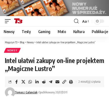
Aa
Font
Resizer
Newsy
Testy
Gaming
Moto
Kultura
Publikacje
Magazyn T3
>
Blog
>
Newsy
>
Intel ułatwi zakupy on-line projektem „Magiczne Lustro”
NEWSY
Intel ułatwi zakupy on-line projektem
„Magiczne Lustro”
2 minut(y) czytania
Tomasz Galanciak
Opublikowany 20/07/2011