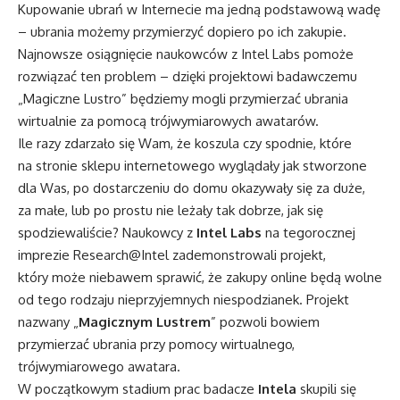
Kupowanie ubrań w Internecie ma jedną podstawową wadę
– ubrania możemy przymierzyć dopiero po ich zakupie.
Najnowsze osiągnięcie naukowców z Intel Labs pomoże
rozwiązać ten problem – dzięki projektowi badawczemu
„Magiczne Lustro” będziemy mogli przymierzać ubrania
wirtualnie za pomocą trójwymiarowych awatarów.
Ile razy zdarzało się Wam, że koszula czy spodnie, które
na stronie sklepu internetowego wyglądały jak stworzone
dla Was, po dostarczeniu do domu okazywały się za duże,
za małe, lub po prostu nie leżały tak dobrze, jak się
spodziewaliście? Naukowcy z
Intel Labs
na tegorocznej
imprezie Research@Intel zademonstrowali projekt,
który może niebawem sprawić, że zakupy online będą wolne
od tego rodzaju nieprzyjemnych niespodzianek. Projekt
nazwany „
Magicznym Lustrem
” pozwoli bowiem
przymierzać ubrania przy pomocy wirtualnego,
trójwymiarowego awatara.
W początkowym stadium prac badacze
Intela
skupili się