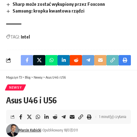
Sharp może zostać wykupiony przez Foxconn
Samsung: kropka kwantowa rządzi
TAGI:
Intel
Magazyn T3
>
Blog
>
Newsy
>
Asus U46 i U56
NEWSY
Asus U46 i U56
1 minut(y) czytania
Marcin Kubicki
Opublikowany 18/07/2011