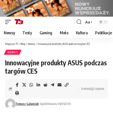
Aa
Font
Resizer
Newsy
Testy
Gaming
Moto
Kultura
Publikacje
Magazyn T3
>
Blog
>
Newsy
>
Innowacyjne produkty ASUS podczas targów CES
NEWSY
Innowacyjne produkty ASUS podczas
targów CES
6 minut(y) czytania
Tomasz Galanciak
Opublikowany 06/01/2010