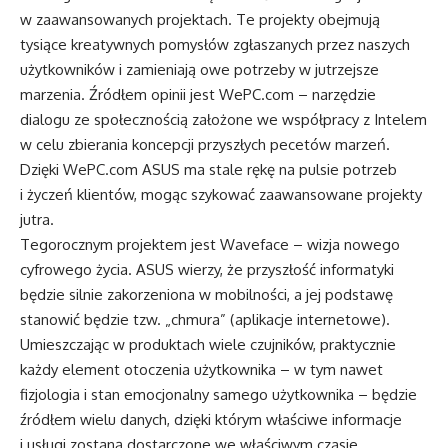
w zaawansowanych projektach. Te projekty obejmują
tysiące kreatywnych pomysłów zgłaszanych przez naszych
użytkowników i zamieniają owe potrzeby w jutrzejsze
marzenia. Źródłem opinii jest WePC.com – narzędzie
dialogu ze społecznością założone we współpracy z Intelem
w celu zbierania koncepcji przyszłych pecetów marzeń.
Dzięki WePC.com ASUS ma stale rękę na pulsie potrzeb
i życzeń klientów, mogąc szykować zaawansowane projekty
jutra.
Tegorocznym projektem jest Waveface – wizja nowego
cyfrowego życia. ASUS wierzy, że przyszłość informatyki
będzie silnie zakorzeniona w mobilności, a jej podstawę
stanowić będzie tzw. „chmura” (aplikacje internetowe).
Umieszczając w produktach wiele czujników, praktycznie
każdy element otoczenia użytkownika – w tym nawet
fizjologia i stan emocjonalny samego użytkownika – będzie
źródłem wielu danych, dzięki którym właściwe informacje
i usługi zostaną dostarczone we właściwym czasie.