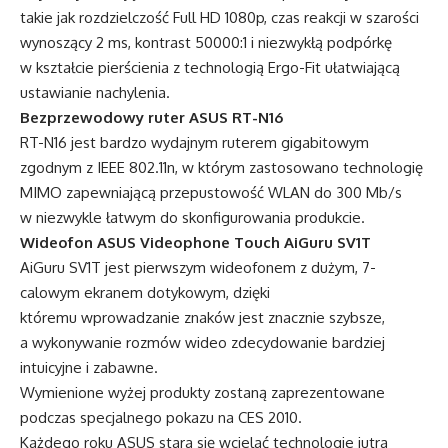
takie jak rozdzielczość Full HD 1080p, czas reakcji w szarości
wynoszący 2 ms, kontrast 50000:1 i niezwykłą podpórkę
w kształcie pierścienia z technologią Ergo-Fit ułatwiającą
ustawianie nachylenia.
Bezprzewodowy ruter ASUS RT-N16
RT-N16 jest bardzo wydajnym ruterem gigabitowym
zgodnym z IEEE 802.11n, w którym zastosowano technologię
MIMO zapewniającą przepustowość WLAN do 300 Mb/s
w niezwykle łatwym do skonfigurowania produkcie.
Wideofon ASUS Videophone Touch AiGuru SV1T
AiGuru SV1T jest pierwszym wideofonem z dużym, 7-
calowym ekranem dotykowym, dzięki
któremu wprowadzanie znaków jest znacznie szybsze,
a wykonywanie rozmów wideo zdecydowanie bardziej
intuicyjne i zabawne.
Wymienione wyżej produkty zostaną zaprezentowane
podczas specjalnego pokazu na CES 2010.
Każdego roku ASUS stara się wcielać technologie jutra