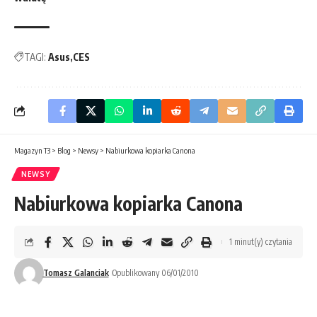
TAGI:
Asus
CES
Magazyn T3
>
Blog
>
Newsy
>
Nabiurkowa kopiarka Canona
NEWSY
Nabiurkowa kopiarka Canona
1 minut(y) czytania
Tomasz Galanciak
Opublikowany 06/01/2010