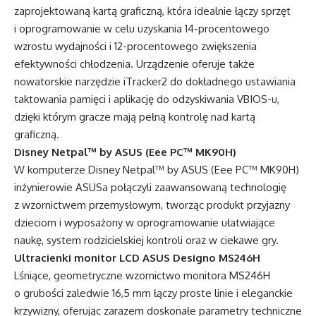
zaprojektowaną kartą graficzną, która idealnie łączy sprzęt
i oprogramowanie w celu uzyskania 14-procentowego
wzrostu wydajności i 12-procentowego zwiększenia
efektywności chłodzenia. Urządzenie oferuje także
nowatorskie narzędzie iTracker2 do dokładnego ustawiania
taktowania pamięci i aplikację do odzyskiwania VBIOS-u,
dzięki którym gracze mają pełną kontrolę nad kartą
graficzną.
Disney Netpal™ by ASUS (Eee PC™ MK90H)
W komputerze Disney Netpal™ by ASUS (Eee PC™ MK90H)
inżynierowie ASUSa połączyli zaawansowaną technologię
z wzornictwem przemysłowym, tworząc produkt przyjazny
dzieciom i wyposażony w oprogramowanie ułatwiające
naukę, system rodzicielskiej kontroli oraz w ciekawe gry.
Ultracienki monitor LCD ASUS Designo MS246H
Lśniące, geometryczne wzornictwo monitora MS246H
o grubości zaledwie 16,5 mm łączy proste linie i eleganckie
krzywizny, oferując zarazem doskonałe parametry techniczne