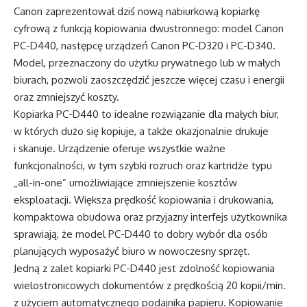
Canon zaprezentował dziś nową nabiurkową kopiarkę
cyfrową z funkcją kopiowania dwustronnego: model Canon
PC-D440, następcę urządzeń Canon PC-D320 i PC-D340.
Model, przeznaczony do użytku prywatnego lub w małych
biurach, pozwoli zaoszczędzić jeszcze więcej czasu i energii
oraz zmniejszyć koszty.
Kopiarka PC-D440 to idealne rozwiązanie dla małych biur,
w których dużo się kopiuje, a także okazjonalnie drukuje
i skanuje. Urządzenie oferuje wszystkie ważne
funkcjonalności, w tym szybki rozruch oraz kartridże typu
„all-in-one” umożliwiające zmniejszenie kosztów
eksploatacji. Większa prędkość kopiowania i drukowania,
kompaktowa obudowa oraz przyjazny interfejs użytkownika
sprawiają, że model PC-D440 to dobry wybór dla osób
planujących wyposażyć biuro w nowoczesny sprzęt.
Jedną z zalet kopiarki PC-D440 jest zdolność kopiowania
wielostronicowych dokumentów z prędkością 20 kopii/min.
z użyciem automatycznego podajnika papieru. Kopiowanie