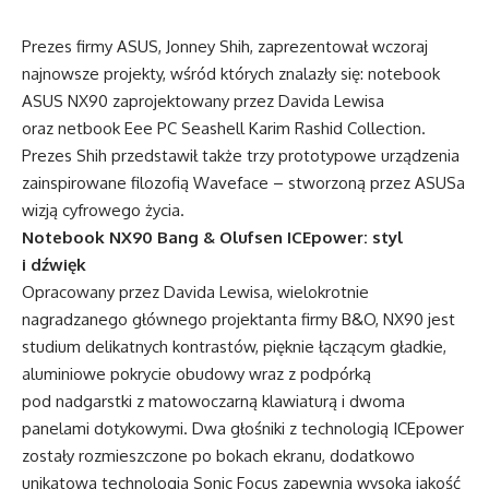
Prezes firmy ASUS, Jonney Shih, zaprezentował wczoraj
najnowsze projekty, wśród których znalazły się: notebook
ASUS NX90 zaprojektowany przez Davida Lewisa
oraz netbook Eee PC Seashell Karim Rashid Collection.
Prezes Shih przedstawił także trzy prototypowe urządzenia
zainspirowane filozofią Waveface – stworzoną przez ASUSa
wizją cyfrowego życia.
Notebook NX90 Bang & Olufsen ICEpower: styl
i dźwięk
Opracowany przez Davida Lewisa, wielokrotnie
nagradzanego głównego projektanta firmy B&O, NX90 jest
studium delikatnych kontrastów, pięknie łączącym gładkie,
aluminiowe pokrycie obudowy wraz z podpórką
pod nadgarstki z matowoczarną klawiaturą i dwoma
panelami dotykowymi. Dwa głośniki z technologią ICEpower
zostały rozmieszczone po bokach ekranu, dodatkowo
unikatowa technologia Sonic Focus zapewnia wysoką jakość