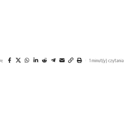
1 minut(y) czytania
ię