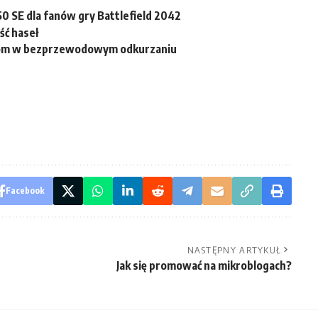
 SE dla fanów gry Battlefield 2042
ść haseł
ełom w bezprzewodowym odkurzaniu
Facebook
NASTĘPNY ARTYKUŁ
Jak się promować na mikroblogach?