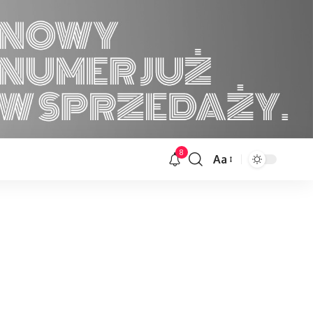
8
Aa
Font
Resizer