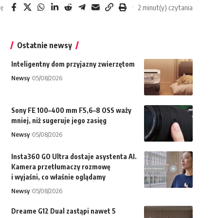
2 minut(y) czytania
ię
Ostatnie newsy
Inteligentny dom przyjazny zwierzętom
Newsy
05/08/2026
Sony FE 100–400 mm F5,6–8 OSS waży
mniej, niż sugeruje jego zasięg
Newsy
05/08/2026
Insta360 GO Ultra dostaje asystenta AI.
Kamera przetłumaczy rozmowę
i wyjaśni, co właśnie oglądamy
Newsy
05/08/2026
Dreame G12 Dual zastąpi nawet 5