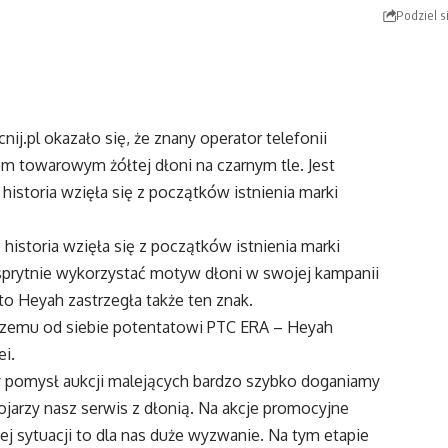
Podziel s
ij.pl okazało się, że znany operator telefonii
 towarowym żółtej dłoni na czarnym tle. Jest
o historia wzięła się z początków istnienia marki
 historia wzięła się z początków istnienia marki
 sprytnie wykorzystać motyw dłoni w swojej kampanii
o Heyah zastrzegła także ten znak.
iększemu od siebie potentatowi PTC ERA – Heyah
ei.
ny pomysł aukcji malejących bardzo szybko doganiamy
kojarzy nasz serwis z dłonią. Na akcje promocyjne
ej sytuacji to dla nas duże wyzwanie. Na tym etapie