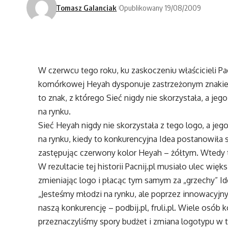
Tomasz Galanciak
Opublikowany 19/08/2009
W czerwcu tego roku, ku zaskoczeniu właścicieli Pacn
komórkowej Heyah dysponuje zastrzeżonym znakiem
to znak, z którego Sieć nigdy nie skorzystała, a jeg
na rynku.
Sieć Heyah nigdy nie skorzystała z tego logo, a jego
na rynku, kiedy to konkurencyjna Idea postanowiła
zastępując czerwony kolor Heyah – żółtym. Wtedy t
W rezultacie tej historii Pacnij.pl musiało ulec w
zmieniając logo i płacąc tym samym za „grzechy” Id
„Jesteśmy młodzi na rynku, ale poprzez innowacyj
naszą konkurencję – podbij.pl, fruli.pl. Wiele osób 
przeznaczyliśmy spory budżet i zmiana logotypu w t