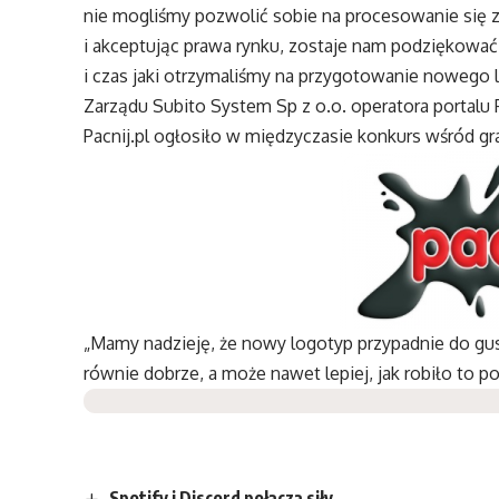
nie mogliśmy pozwolić sobie na procesowanie się z
i akceptując prawa rynku, zostaje nam podziękować
i czas jaki otrzymaliśmy na przygotowanie nowego 
Zarządu Subito System Sp z o.o. operatora portalu P
Pacnij.pl ogłosiło w międzyczasie konkurs wśród g
„Mamy nadzieję, że nowy logotyp przypadnie do gu
równie dobrze, a może nawet lepiej, jak robiło to p
Spotify i Discord połączą siły