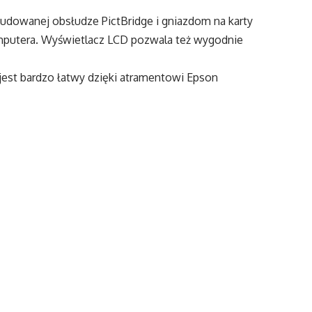
udowanej obsłudze PictBridge i gniazdom na karty
mputera. Wyświetlacz LCD pozwala też wygodnie
est bardzo łatwy dzięki atramentowi Epson
entowej, w której cząsteczki atramentu są zamknięte
dporny na wodę, rozmazywanie
zość tekstu i pozwala na drukowanie zdjęć
ficznego, których trwałość wynosi ponad 200 lat