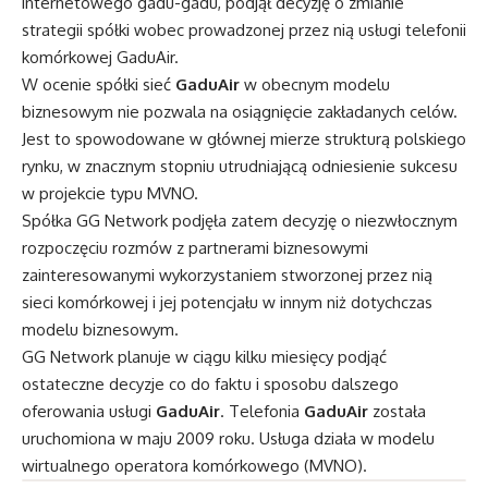
internetowego gadu-gadu, podjął decyzję o zmianie
strategii spółki wobec prowadzonej przez nią usługi telefonii
komórkowej GaduAir.
W ocenie spółki sieć
GaduAir
w obecnym modelu
biznesowym nie pozwala na osiągnięcie zakładanych celów.
Jest to spowodowane w głównej mierze strukturą polskiego
rynku, w znacznym stopniu utrudniającą odniesienie sukcesu
w projekcie typu MVNO.
Spółka GG Network podjęła zatem decyzję o niezwłocznym
rozpoczęciu rozmów z partnerami biznesowymi
zainteresowanymi wykorzystaniem stworzonej przez nią
sieci komórkowej i jej potencjału w innym niż dotychczas
modelu biznesowym.
GG Network planuje w ciągu kilku miesięcy podjąć
ostateczne decyzje co do faktu i sposobu dalszego
oferowania usługi
GaduAir
. Telefonia
GaduAir
została
uruchomiona w maju 2009 roku. Usługa działa w modelu
wirtualnego operatora komórkowego (MVNO).