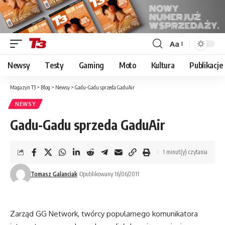
Aa
Font
Resizer
Newsy
Testy
Gaming
Moto
Kultura
Publikacje
Magazyn T3
>
Blog
>
Newsy
>
Gadu-Gadu sprzeda GaduAir
NEWSY
Gadu-Gadu sprzeda GaduAir
1 minut(y) czytania
Tomasz Galanciak
Opublikowany 16/06/2011
Zarząd GG Network, twórcy popularnego komunikatora