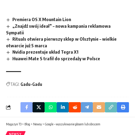
Premiera OS X Mountain Lion
„Znajdź swój ideał” – nowa kampania reklamowa
Sympatii
Rituals otwiera pierwszy sklep w Olsztynie – wielkie
otwarcie już 5 marca
Nvidia prezentuje układ Tegra X1
Huawei Mate S trafił do sprzedaży w Polsce
TAGI:
Gadu-Gadu
Magazyn T3
>
Blog
>
Newsy
>
Google – wyszukiwanie głosem lub obrazem
NEWSY