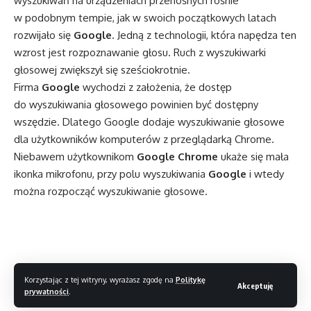
wyszukiwań na urządzeniach przenośnych rośnie
w podobnym tempie, jak w swoich początkowych latach
rozwijało się
Google
. Jedną z technologii, która napędza ten
wzrost jest rozpoznawanie głosu. Ruch z wyszukiwarki
głosowej zwiększył się sześciokrotnie.
Firma
Google
wychodzi z założenia, że dostęp
do wyszukiwania głosowego powinien być dostępny
wszędzie. Dlatego Google dodaje wyszukiwanie głosowe
dla użytkowników komputerów z przeglądarką Chrome.
Niebawem użytkownikom
Google Chrome
ukaże się mała
ikonka mikrofonu, przy polu wyszukiwania
Google
i wtedy
można rozpocząć wyszukiwanie głosowe.
Korzystając z tej witryny, wyrażasz zgodę na
Politykę
Akceptuję
prywatności
.