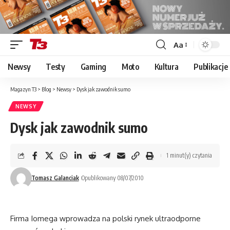
Aa
Font
Resizer
Newsy
Testy
Gaming
Moto
Kultura
Publikacje
Magazyn T3
>
Blog
>
Newsy
>
Dysk jak zawodnik sumo
NEWSY
Dysk jak zawodnik sumo
1 minut(y) czytania
Tomasz Galanciak
Opublikowany 08/07/2010
Firma Iomega wprowadza na polski rynek ultraodporne