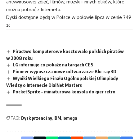
antywirusowej zdjęć, filmów, muzyki i innych plików, które
można pobrać z Internetu.
Dyski dostępne będą w Polsce w połowie lipca w cenie 749
zł
Piractwo komputerowe kosztowało polskich piratów
w 2008 roku
LG informuje co pokaże na targach CES
Pioneer wypuszcza nowe odtwarzacze Blu-ray 3D
Wyniki Wielkiego Finału Ogólnopolskiej Olimpiady
Wiedzy o Internecie DialNet Masters
PocketSprite – miniaturowa konsola do gier retro
TAGI:
Dysk przenośny
IBM
iomega