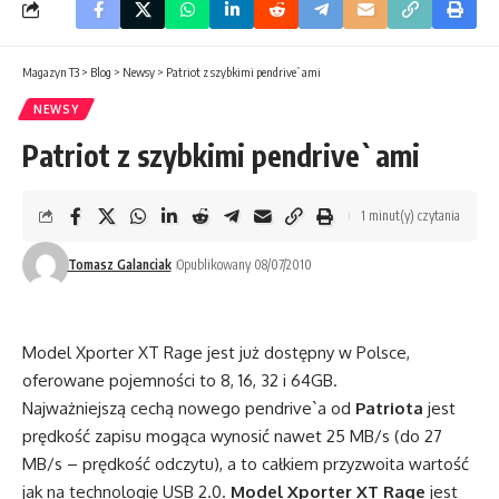
Magazyn T3
>
Blog
>
Newsy
>
Patriot z szybkimi pendrive`ami
NEWSY
Patriot z szybkimi pendrive`ami
1 minut(y) czytania
Tomasz Galanciak
Opublikowany 08/07/2010
Model Xporter XT Rage jest już dostępny w Polsce,
oferowane pojemności to 8, 16, 32 i 64GB.
Najważniejszą cechą nowego pendrive`a od
Patriota
jest
prędkość zapisu mogąca wynosić nawet 25 MB/s (do 27
MB/s – prędkość odczytu), a to całkiem przyzwoita wartość
jak na technologię USB 2.0.
Model Xporter XT Rage
jest