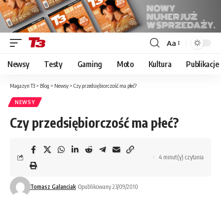
Aa
Font
Resizer
Newsy
Testy
Gaming
Moto
Kultura
Publikacje
Magazyn T3
>
Blog
>
Newsy
>
Czy przedsiębiorczość ma płeć?
NEWSY
Czy przedsiębiorczość ma płeć?
4 minut(y) czytania
Tomasz Galanciak
Opublikowany 23/09/2010