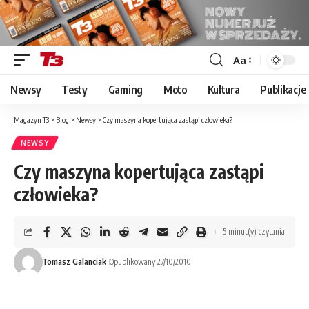
Aa
Font
Resizer
Newsy
Testy
Gaming
Moto
Kultura
Publikacje
Magazyn T3
>
Blog
>
Newsy
>
Czy maszyna kopertująca zastąpi człowieka?
NEWSY
Czy maszyna kopertująca zastąpi
człowieka?
5 minut(y) czytania
Tomasz Galanciak
Opublikowany 27/10/2010