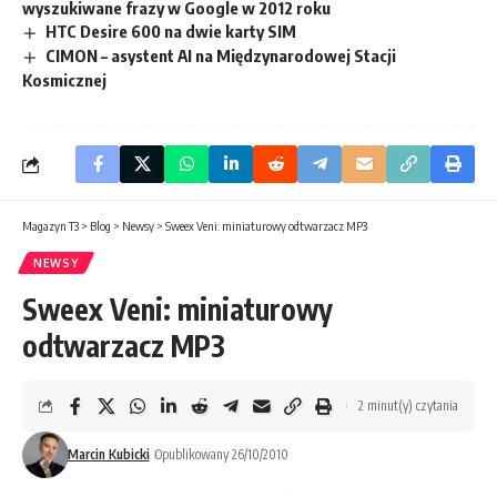
wyszukiwane frazy w Google w 2012 roku
HTC Desire 600 na dwie karty SIM
CIMON – asystent AI na Międzynarodowej Stacji
Kosmicznej
Magazyn T3
>
Blog
>
Newsy
>
Sweex Veni: miniaturowy odtwarzacz MP3
NEWSY
Sweex Veni: miniaturowy
odtwarzacz MP3
2 minut(y) czytania
Marcin Kubicki
Opublikowany 26/10/2010